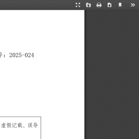
Current
Presentation
Open
Print
Download
Too
View
Mode
20
2
5
-
0
24
号：
有虚假记载、误导