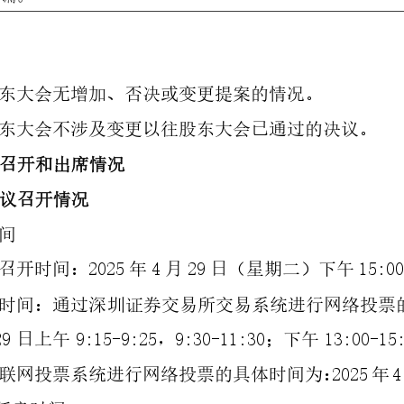
东大会无增加、
否决或
变更提案的情况。
东大会不涉及变更以往股东大会已通过的决议。
召开
和出席
情况
议召开情况
间
202
5
4
29
15:0
召开时间：
年
月
日（星期
二
）下午
时间：通过深圳证券交易所交易系统进行网络投票
29
9:15
-
9:25
9:30
-
11:30
13:00
-
15
日上午
，
；下午
202
5
4
联网投票系统进行网络投票的具体时间为：
年