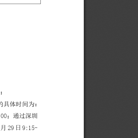
0
；
的具体时间为：
:00
；通过深圳
29
9:15
-
月
日