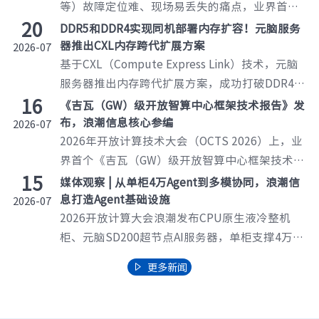
等）故障定位难、现场易丢失的痛点，业界首个
20
故障信息转储团体标准正式立项。该标准统一了
DDR5和DDR4实现同机部署内存扩容！元脑服务
触发机制、数据范围和存储格式，确保在系统崩
器推出CXL内存跨代扩展方案
2026-07
基于CXL（Compute Express Link）技术，元脑
溃等极端场景下完整留存关键故障证据。此举将
服务器推出内存跨代扩展方案，成功打破DDR4与
故障定位时间从小时级压缩至分钟级，有效打破
16
DDR5无法同平台部署的限制，实现了单机内存扩
生态壁垒，为多元算力基础设施的智能运维和可
《吉瓦（GW）级开放智算中心框架技术报告》发
容——在保留本地DDR5基础上，通过CXL扩展卡
靠性提升提供了关键规范。
布，浪潮信息核心参编
2026-07
2026年开放计算技术大会（OCTS 2026）上，业
额外挂载DDR4内存，整机容量提升33%、成本降
界首个《吉瓦（GW）级开放智算中心框架技术报
低25%。同时，依托KOS操作系统智能调度，将
15
告》发布。报告围绕GW级开放智算中心
本地与扩展内存融合为统一资源池，通过冷热数
媒体观察 | 从单柜4万Agent到多模协同，浪潮信
（AIDC），构建了涵盖基础设施、IT设施、网络
据迁移和NUMA亲和策略，使扩展内存性能媲美
息打造Agent基础设施
2026-07
2026开放计算大会浪潮发布CPU原生液冷整机
互连、系统软件的四层开放参考架构，旨在将能
本地内存，有效缓解数据中心“内存荒”压力，
柜、元脑SD200超节点AI服务器，单柜支撑4万
源、冷却、计算与运维跨层协同，为全球超大规
为降本增效提供了切实可行的路径。
+Agent协同运行，全域液冷适配兆瓦级机柜；多
模智算中心建设提供系统级重构的开放路径。
更多新闻

模融合推理Token延迟低至4.77ms，构建海量智
能体规模化算力底座，满足企业AI Agent落地算
力需求。