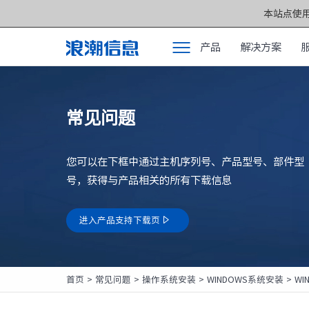
本站点使用
产品
解决方案
产品
产品中心 >>
常见问题
解决方案
元脑®通用服务
服务支持
元脑®人工智能
您可以在下框中通过主机序列号、产品型号、部件型
如何购买
元脑®边缘服务
号，获得与产品相关的所有下载信息
合作伙伴
元脑®关键计算
进入产品支持下载页

联合创新平台
元脑®存储
关于我们
元脉网络
首页
>
常见问题
>
操作系统安装
>
WINDOWS系统安装
>
WI
方案产品
计算产业洞察