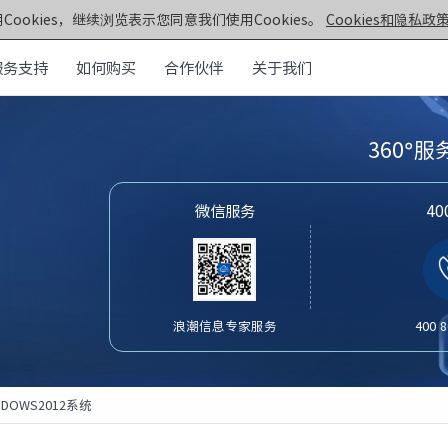
Cookies，继续浏览表示您同意我们使用Cookies。
Cookies和隐私政策
服务支持
如何购买
合作伙伴
关于我们
元脑®通用服务器
>>
360°
机架&塔式服务器
器
第七代服务器
微信服务
4
服务器
· NF5270G7
· SC5212G7
· NF5170G7
· NF8260G7
器
· NF3180G7
· NF5466G7
服务器
· NF8480G7
· TS860G7
浪潮信息专家服务
400 8
· NF5280G7
· NF5180G7
第六代服务器
· NF5280R6
· NF5280M6
NDOWS2012系统
· NF5270M6
· NF5260M6
· NF5466M6
· NF6476V6