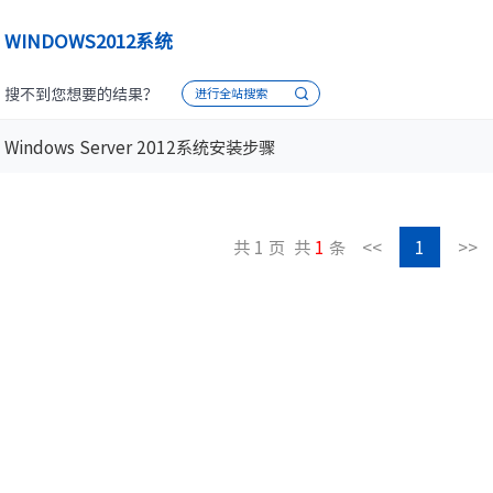
设施
· NF8480M6
· NF3280A6
WINDOWS2012系统
· NF5280A6
· NF5180A6
台
查看全部产品
搜不到您想要的结果？
进行全站搜索
统
整机柜服务器
Windows Server 2012系统安装步骤
· ORS3000S
· ORS6000S
元脉网络
>>
高密度服务器
AIGC网络
共 1 页
共
1
条
<<
1
>>
· i24G7
· i22G7
交换机
· i48M6
· i24M6
· SC8670EL-128QH（X400）
· SC8670EL-64D（X
· CN9500-64D
· CN7610SL-32QH
软件
· 智能运管平台ICE
· UXOS
数据中心
核心交换机