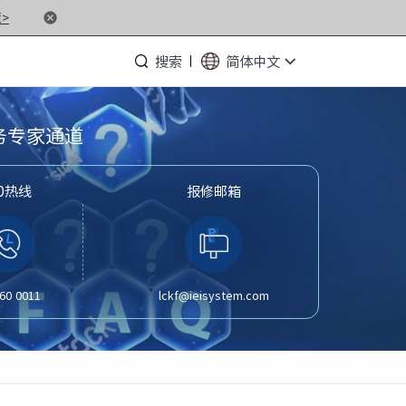
>
搜索
简体中文
服务专家通道
00热线
报修邮箱
· NF5476G7
· NF3280G7
· NF5266G7
· NP3020G7
60 0011
lckf@ieisystem.com
· NF5180M6
· NF5266M6
· NF8260M6