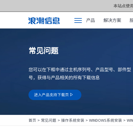
本站点使用
产品
解决方案
产品
产品中心 >>
常见问题
解决方案
元脑®通用服务
服务支持
元脑®人工智能
您可以在下框中通过主机序列号、产品型号、部件型
如何购买
元脑®边缘服务
号，获得与产品相关的所有下载信息
合作伙伴
元脑®关键计算
进入产品支持下载页

联合创新平台
元脑®存储
关于我们
元脉网络
首页
>
常见问题
>
操作系统安装
>
WINDOWS系统安装
>
WI
方案产品
计算产业洞察