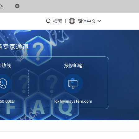
>
搜索
简体中文
服务专家通道
00热线
报修邮箱
· NF5476G7
· NF3280G7
· NF5266G7
· NP3020G7
60 0011
lckf@ieisystem.com
· NF5180M6
· NF5266M6
· NF8260M6