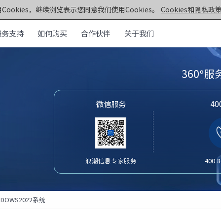
Cookies，继续浏览表示您同意我们使用Cookies。
Cookies和隐私政策
服务支持
如何购买
合作伙伴
关于我们
元脑®通用服务器
>>
360°
机架&塔式服务器
器
第七代服务器
微信服务
4
服务器
· NF5270G7
· SC5212G7
· NF5170G7
· NF8260G7
器
· NF3180G7
· NF5466G7
服务器
· NF8480G7
· TS860G7
浪潮信息专家服务
400 8
· NF5280G7
· NF5180G7
第六代服务器
· NF5280R6
· NF5280M6
NDOWS2022系统
· NF5270M6
· NF5260M6
· NF5466M6
· NF6476V6