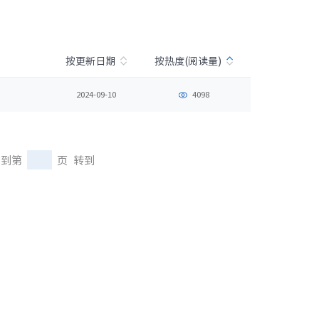
· NF3180A6
按更新日期
按热度(阅读量)
2024-09-10
4098
到第
页
转到
400L）
· CN7610SL-64QH（C400L）