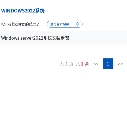
设施
· NF8480M6
· NF3280A6
WINDOWS2022系统
· NF5280A6
· NF5180A6
台
查看全部产品
搜不到您想要的结果？
进行全站搜索
统
整机柜服务器
Windows server2022系统安装步骤
· ORS3000S
· ORS6000S
元脉网络
>>
高密度服务器
AIGC网络
共 1 页
共
1
条
<<
1
>>
· i24G7
· i22G7
交换机
· i48M6
· i24M6
· SC8670EL-128QH（X400）
· SC8670EL-64D（X
· CN9500-64D
· CN7610SL-32QH
软件
· 智能运管平台ICE
· UXOS
数据中心
核心交换机