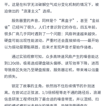
平。这是在科学无法破解空气成分变化机制的情况下，被
迫做出的“浪漫主义”选择。
服务器里的声音，同样是个“黑盒子”，甚至“金丝
雀”已经叫了很久，人们才意识到它的存在。四五年前，
很多厂商几乎同时遇到了一个问题：风扇转速越来越快，
硬盘可能出现性能波动，严重时还会直接掉线——最开始
以为振动是罪魁祸首，后来才发现声音才是始作俑者。
通过实验观察可知，众多高转速风扇产生的噪音能达
到120dB，极易造成硬盘磁头偏移、读写效率下降，进而
导致扇区失效乃至硬盘报废、服务器宕机，带来难以估量
的损失。
锁定了故事的主角，依然挡不住后续情节的扑朔迷
离。在尝试过正弦波、1/3倍频程等走不通的路径后，浪潮
信息研发工程师找到了最合适的噪音带宽，并以混频、扫
频的模式模拟出多样化的噪声源，能够测量硬盘在