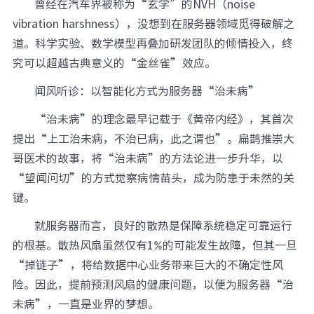
曾经在汽车界被称为“玄学”的NVH（noise
vibration harshness），没想到在服务器领域觅得破解之
道。科学实验、数学模型再叠加研发团队的倾情投入，终
究可以超越古典意义的“金丝雀”效应。
闻风听诊：以智能化方式为服务器“治未病”
“治未病”的理念最早记载于《黄帝内经》，其首次
提出“上工治未病，不治已病，此之谓也”。扁鹊推崇大
哥医术的故事，将“治未病”的方法论进一步升华，以
“望闻问切”的方式觉察病情苗头，成为防患于未然的关
键。
就服务器而言，良好的散热是保障系统稳定可靠运行
的根基。散热风扇虽然仅有1%的可能发生故障，但其一旦
“掉链子”，将给数据中心业务带来巨大的不确定性风
险。因此，提前预测风扇的健康问题，以便为服务器“治
未病”，一直是业界的梦想。