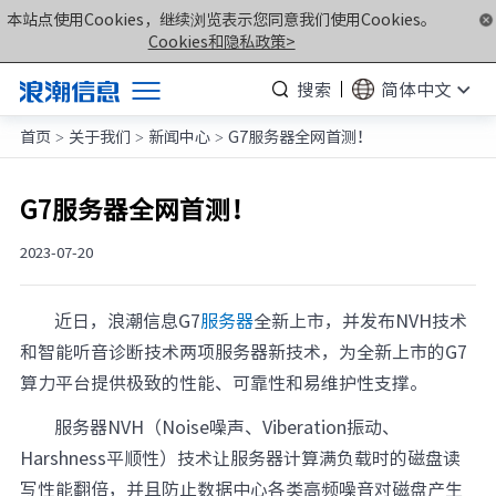
本站点使用Cookies，继续浏览表示您同意我们使用Cookies。
Cookies和隐私政策>
搜索
简体中文
首页
关于我们
新闻中心
G7服务器全网首测！
产品
>
>
>
解决方案
G7服务器全网首测！
服务支持
2023-07-20
如何购买
合作伙伴
近日，浪潮信息G7
服务器
全新上市，并发布NVH技术
和智能听音诊断技术两项服务器新技术，为全新上市的G7
联合创新平台
算力平台提供极致的性能、可靠性和易维护性支撑。
关于我们
服务器NVH（Noise噪声、Viberation振动、
Harshness平顺性）技术让服务器计算满负载时的磁盘读
计算产业洞察
写性能翻倍，并且防止数据中心各类高频噪音对磁盘产生