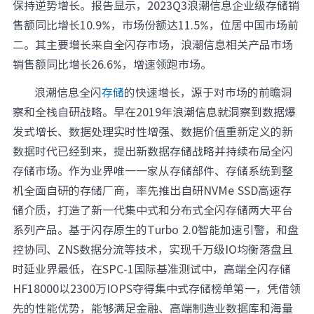
保持逆势增长。报告显示，2023Q3浪潮信息企业级存储销
售额同比增长10.9%，市场份额达11.5%，位居中国市场前
二。其主要增长来自全闪存市场，浪潮信息相关产品市场
销售额同比增长26.6%，增速领跑市场。
浪潮信息全闪
存储
的快速增长，源于对市场的前瞻洞
察和全栈自研战略。早在2019年浪潮信息就洞察到数据爆
发式增长、数据处理实时性增强、数据价值重新定义的新
数据时代已经到来，提出新数据存储战略并持续布局全闪
存储市场。作为业界唯一一家从存储部件、存储系统到整
机全面自研的存储厂商，率先推出自研NVMe SSD高速存
储介质，打造了新一代集中式和分布式全闪存储两大平台
系列产品。基于闪存原生的Turbo 2.0智能加速引警，和盘
控协同、ZNS数据分流等技术，实现千万级IO均衡落盘且
时延业界最低，在SPC-1国际基准测试中，高端全闪存储
HF18000以2300万IOPS夺得集中式存储榜单第一，凭借领
先的性能优势，能够满足金融、高端制造业数据库和海量