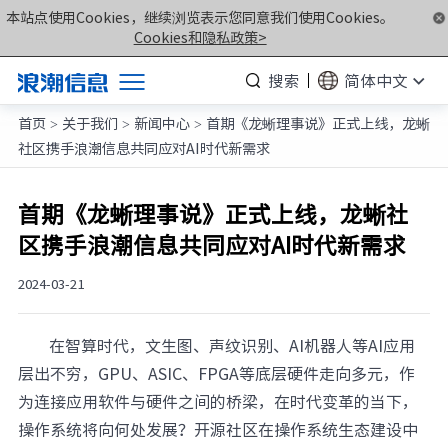
本站点使用Cookies，继续浏览表示您同意我们使用Cookies。
Cookies和隐私政策>
搜索
简体中文
首页
关于我们
新闻中心
首期《龙蜥理事说》正式上线，龙蜥
产品
>
>
>
社区携手浪潮信息共同应对AI时代新需求
解决方案
服务支持
首期《龙蜥理事说》正式上线，龙蜥社
区携手浪潮信息共同应对AI时代新需求
如何购买
合作伙伴
2024-03-21
联合创新平台
在智算时代，文生图、声纹识别、AI机器人等AI应用
关于我们
层出不穷，GPU、ASIC、FPGA等底层硬件走向多元，作
为连接应用软件与硬件之间的桥梁，在时代变革的当下，
计算产业洞察
操作系统将向何处发展？开源社区在操作系统生态建设中