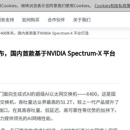
Cookies，继续浏览表示您同意我们使用Cookies。
Cookies和隐私政策
服务支持
如何购买
合作伙伴
关于我们
0发布，国内首款基于NVIDIA Spectrum-X 平台打造
元脑®通用服务器
>>
机架&塔式服务器
器
国内首款基于NVIDIA Spectrum-X 平台
第七代服务器
服务器
· NF5270G7
· SC5212G7
· NF5170G7
· NF8260G7
器
· NF3180G7
· NF5466G7
服务器
· NF8480G7
· TS860G7
面向生成式AI的超级AI以太网交换机——X400，这是国
· NF5280G7
· NF5180G7
的以太网交换机，吞吐量达业界最高的51.2T，较上一代产品提升了
第六代服务器
高速网络端口，在其高吞吐量、低延迟、高可靠性等优势的加持下，
· NF5280R6
· NF5280M6
算力提供领先的AI网络性能。
· NF5270M6
· NF5260M6
· NF5466M6
· NF6476V6