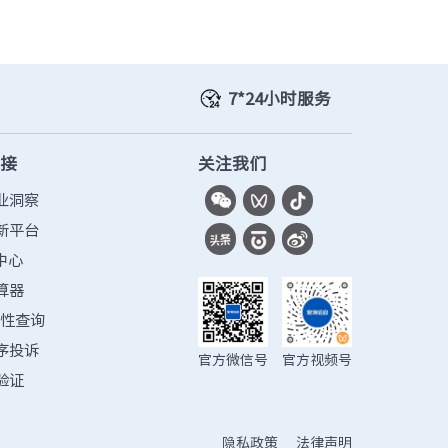
· TQ-2000-C
· TQ-2000-F
· TQ-2000-G910-G
7*24小时服务
· TQ-2000-G955-G
链接
关注我们
业洞察
新平台
中心
算器
容性查询
序投诉
官方微信号
官方视频号
验证
隐私政策
法律声明