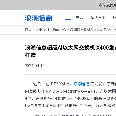
本站点使用
产品
解决方案
首页
关于我们
新闻中心
浪潮信息超级AI以太网交换机 X40
>
>
>
产品
产品中心 >>
解决方案
元脑®通用服务
浪潮信息超级AI以太网交换机 X400发布，
打造
服务支持
元脑®人工智能
如何购买
2024-04-19
元脑®边缘服务
合作伙伴
元脑®关键计算
近日，在IPF2024上，
浪潮信息
正式发布了专门
联合创新平台
元脑®存储
内首款基于NVIDIA Spectrum-X平台打造
关于我们
4倍，在4U空间可提供128个400Gb/s 的
元脉网络
比传统的RoCE网络性能提升了1.6倍，为大规模
方案产品
计算产业洞察