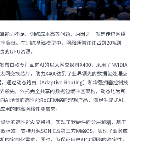
· CN12800
· CN12800-G
· CN9408H
· SC8661SL
汇聚/接入交换机
· CN7610SL-24H8QH
· CN5610EL-48Y8C
算能力不足、训练成本高等问题，原因之一就是传统网络
· CN9300H-48Y8C
· CN9300-32C
效率偏低。在训练基础模型中，网络通信往往占到20%到
· CN9200-48X6C
· SC7650EL-32D
贵的GPU资源。
· SC6650EL-48L8D
· SC6630EL-32C
· SC5630EL
· CN2610EL-48T4X2
布首款专门面向AI的以太网交换机X400，采用了NVIDIA
· CN2610EA-48T4X
第五代以太网交换芯片，助力X400达到了业界领先的数据包处理速
软件
，通过动态路由（Adaptive Routing）和增强拥塞控制技
· 智能云引擎ICE
业界领先，依托完全共享的数据包缓冲区架构，动态地为所
园区网络
AI场景的高性能RoCE网络的理想产品，满足生成式AI、
型应用的超高网络性能需求。
交换机
· S12700-G
· S9800
架构设计的高性能AI交换机，实现了软硬件的分层解耦，基于
· S9503
· S6820
放标准，支持开源SONiC及第三方网络OS，实现了业务应
· S6220E
· S6220
机的定制化需求。同时，为保证用户AIGC网络的稳定性，
· S5560E
· S5560V2