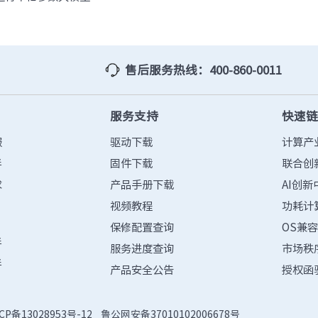
防火墙
· TQ-2000-M
· TQ-2000-B
· TQ-2000-D
· TQ-2000-E
· TQ-2000-G903-G
· TQ-2000-G908-G
售后服务热线：400-860-0011
· TQ-2000-G920-G
· TQ-2000-G940-G
· TQ-2000-G965-G
· TO-2000-G980-G
综合运维软件
服务支持
快速
· 智能数字引擎IDE-E
服
驱动下载
计算产
伴
固件下载
联合创
求
产品手册下载
AI创新
视频教程
功耗计
保修配置查询
OS兼
伴
服务进度查询
市场秩
伴
产品安全公告
授权函
CP备13028953号-12
鲁公网安备37010102006678号