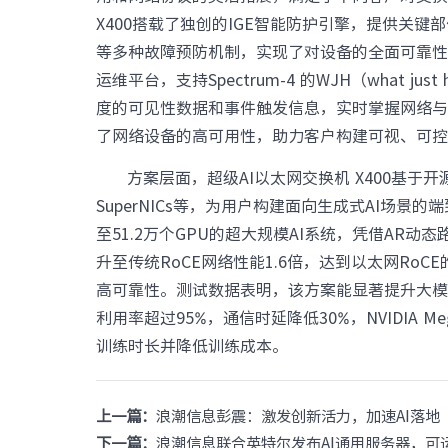
X400搭载了独创的IGE智能防护引擎，提供关键
等多种故障预防机制，实现了对设备的全面可靠性保
运维平台，支持Spectrum-4 的WJH（what 
度的可见性数据和事件触发信息，实时掌握网络
了网络设备的高可用性，助力客户构建可视、可控
方案层面，超级AI以太网交换机 X400基于开源SON
SuperNICs等，为用户构建面向生成式AI场景的端
至51.2万个GPU的超大规模AI系统，凭借AR
升至传统RoCE网络性能1.6倍，达到以太网Ro
高可靠性。测试数据表明，该方案能显著提升大模型
利用率超过95%，通信时延降低30%，NVIDIA M
训练时长并降低训练成本。
上一篇：
浪潮信息彭震：激发创新活力，加速AI落地
下一篇：
浪潮信息联合英特尔发布AI通用服务器，可