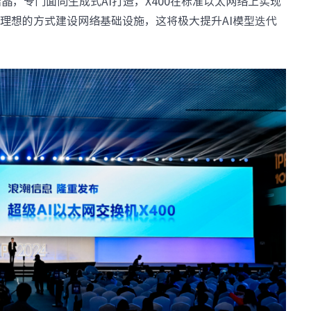
结晶，专门面向生成式AI打造，X400在标准以太网络上实现
设施
· NF8480M6
· NF3280A6
理想的方式建设网络基础设施，这将极大提升AI模型迭代
· NF5280A6
· NF5180A6
台
查看全部产品
统
整机柜服务器
· ORS3000S
· ORS6000S
元脉网络
>>
高密度服务器
AIGC网络
· i24G7
· i22G7
交换机
· i48M6
· i24M6
· SC8670EL-128QH（X400）
· SC8670EL-64D（X
· CN9500-64D
· CN7610SL-32QH
软件
· 智能运管平台ICE
· UXOS
数据中心
核心交换机