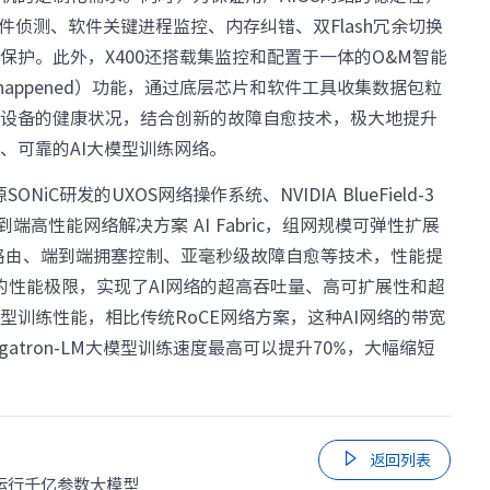
部件侦测、软件关键进程监控、内存纠错、双Flash冗余切换
· S5350
· S5100
护。此外，X400还搭载集监控和配置于一体的O&M智能
无线局域网
just happened）功能，通过底层芯片和软件工具收集数据包粒
· IAC系列无线控制器
· IAP620-Q
与设备的健康状况，结合创新的故障自愈技术，极大地提升
· IAP621-Q
· IAP621
· IAP622-E
· 智联无线方案接入点
、可靠的AI大模型训练网络。
· ICWMP无线云管平台
iC研发的UXOS网络操作系统、NVIDIA BlueField-3
全光网络
到端高性能网络解决方案 AI Fabric，组网规模可弹性扩展
· IOC9108
· IOC9100-16GP4X
动态路由、端到端拥塞控制、亚毫秒级故障自愈等技术，性能提
· IOP100-4T1GP-(2T)
· IOP100-8T1GP
CE的性能极限，实现了AI网络的超高吞吐量、高可扩展性和超
路由器
训练性能，相比传统RoCE网络方案，这种AI网络的带宽
· IR12000-E30
· IR12000-E40
egatron-LM大模型训练速度最高可以提升70%，大幅缩短
· IR12000-H40
· IR12000-H90
软件
· 数字网络引擎DNE
安全及运维

返回列表
运行千亿参数大模型