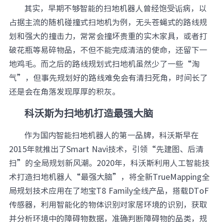
其实，早期不够智能的扫地机器人曾经饱受诟病，以
元脑品牌升级公告
占据主流的随机碰撞式扫地机为例，无头苍蝇式的路线规
划和强大的撞击力，常常会撞坏贵重的实木家具，或者打
破花瓶等易碎物品，不但不能完成清洁的使命，还留下一
地鸡毛。而之后的路线规划式扫地机虽然少了一些“淘
气”，但事先规划好的路线难免会有清扫死角，时间长了
还是会在角落发现厚厚的积灰。
科沃斯为扫地机打造最强大脑
作为国内智能扫地机器人的第一品牌，科沃斯早在
2015年就推出了Smart Navi技术，引领“先建图、后清
扫”的全局规划新风潮。2020年，科沃斯利用人工智能技
术打造扫地机器人“最强大脑”，将全新TrueMapping全
局规划技术应用在了地宝T8 Family全线产品，搭载DToF
传感器，利用智能化的物体识别对家居环境的识别，获取
并分析环境中的障碍物数据，准确判断障碍物的品类，规