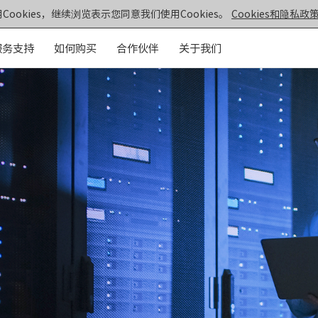
Cookies，继续浏览表示您同意我们使用Cookies。
Cookies和隐私政策
服务支持
如何购买
合作伙伴
关于我们
元脑®通用服务器
>>
机架&塔式服务器
器
第七代服务器
服务器
· NF5270G7
· SC5212G7
· NF5170G7
· NF8260G7
器
· NF3180G7
· NF5466G7
服务器
· NF8480G7
· TS860G7
· NF5280G7
· NF5180G7
第六代服务器
· NF5280R6
· NF5280M6
· NF5270M6
· NF5260M6
· NF5466M6
· NF6476V6