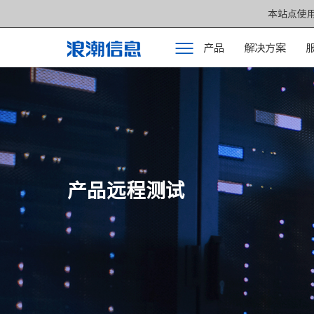
本站点使用
产品
解决方案
产品
产品中心 >>
解决方案
元脑®通用服务
服务支持
元脑®人工智能
如何购买
元脑®边缘服务
产品远程测试
合作伙伴
元脑®关键计算
联合创新平台
元脑®存储
关于我们
元脉网络
方案产品
计算产业洞察