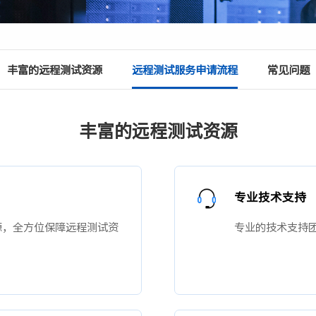
设施
· NF8480M6
· NF3280A6
· NF5280A6
· NF5180A6
台
查看全部产品
统
丰富的远程测试资源
远程测试服务申请流程
常见问题
整机柜服务器
· ORS3000S
· ORS6000S
丰富的远程测试资源
高密度服务器
· i24G7
· i22G7
· i48M6
· i24M6
专业技术支持
源，全方位保障远程测试资
专业的技术支持