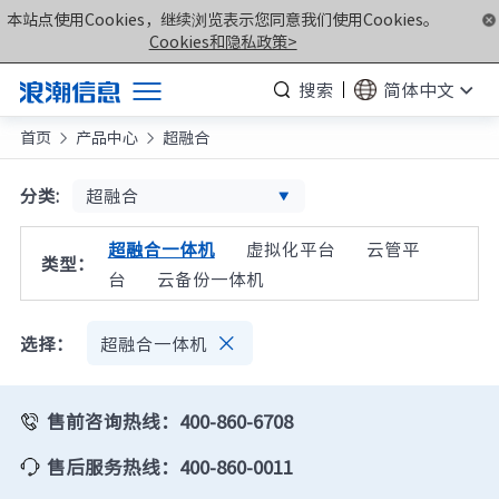
本站点使用Cookies，继续浏览表示您同意我们使用Cookies。
Cookies和隐私政策>
搜索
简体中文
首页
产品中心
超融合
产品


解决方案
超融合
分类:
服务支持
超融合一体机
虚拟化平台
云管平
类型：
如何购买
台
云备份一体机
合作伙伴

选择：
超融合一体机
联合创新平台
关于我们
售前咨询热线：400-860-6708
售后服务热线：400-860-0011
计算产业洞察