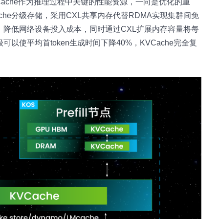
ache作为推理过程中关键的性能资源，一向是优化的重
che分级存储，采用CXL共享内存代替RDMA实现集群间免
%，降低网络设备投入成本，同时通过CXL扩展内存容量将每
以使平均首token生成时间下降40%，KVCache完全复