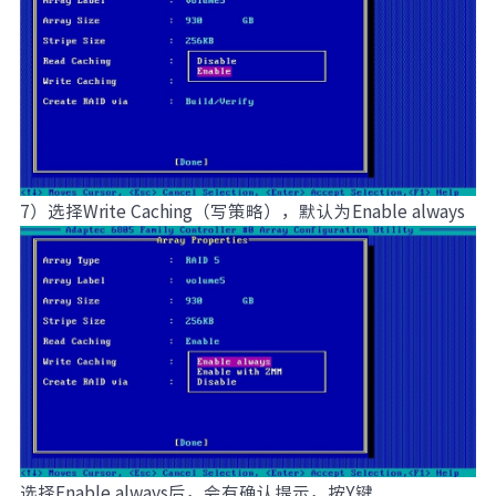
7）选择Write Caching（写策略），默认为Enable always
选择Enable always后，会有确认提示，按Y键