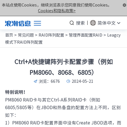
本站点使用Cookies，继续浏览表示您同意我们使用Cookies。
Cookies和隐私政策>
搜索
简体中文
首页
>
常见问题
>
RAID阵列配置
>
管理界面配置RAID
>
Leagcy
产品
模式下RAID阵列配置
解决方案
服务支持
Ctrl+A快捷键阵列卡配置步骤（例如
如何购买
PM8060、8068、6805）
合作伙伴
浏览：
6676
2024-05-21
联合创新平台
特别说明！
PM8060 RAID卡与其它Ctrl-A系列RAID卡（例如
关于我们
6805/5805等）在JBOD和热备盘的配置方法上不同，区别
如下：
计算产业洞察
1）PM8060 RAID卡配置界面中没有Create JBOD选项，而