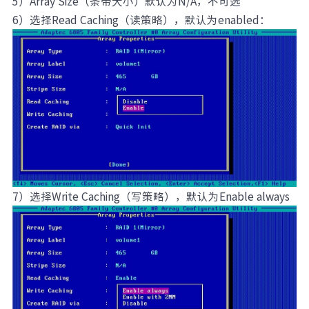
5）Array Size（条带大小）默认为N/A，不可选
6）选择Read Caching（读策略），默认为enabled：
7）选择Write Caching（写策略），默认为Enable always