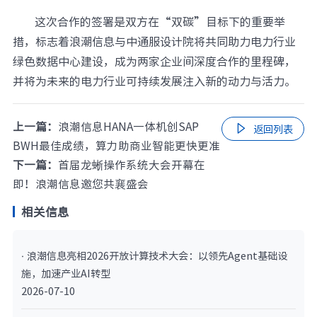
这次合作的签署是双方在“双碳”目标下的重要举
措，标志着浪潮信息与中通服设计院将共同助力电力行业
绿色数据中心建设，成为两家企业间深度合作的里程碑，
并将为未来的电力行业可持续发展注入新的动力与活力。
上一篇：
浪潮信息HANA一体机创SAP

返回列表
BWH最佳成绩，算力助商业智能更快更准
下一篇：
首届龙蜥操作系统大会开幕在
即！浪潮信息邀您共襄盛会
相关信息
· 浪潮信息亮相2026开放计算技术大会：以领先Agent基础设
施，加速产业AI转型
2026-07-10