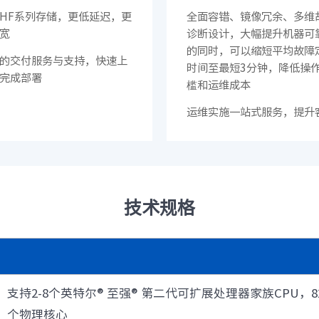
· CN12800
· CN12800-G
HF系列存储，更低延迟，更
全面容错、镜像冗余、多维
· CN9408H
· SC8661SL
宽
诊断设计，大幅提升机器可
汇聚/接入交换机
的同时，可以缩短平均故障
的交付服务与支持，快速上
· CN7610SL-24H8QH
· CN5610EL-48Y8C
时间至最短3分钟，降低操
完成部署
槛和运维成本
· CN9300H-48Y8C
· CN9300-32C
· CN9200-48X6C
· SC7650EL-32D
运维实施一站式服务，提升
· SC6650EL-48L8D
· SC6630EL-32C
体验
· SC5630EL
· CN2610EL-48T4X2
· CN2610EA-48T4X
软件
· 智能云引擎ICE
技术规格
园区网络
交换机
· S12700-G
· S9800
· S9503
· S6820
支持2-8个英特尔® 至强® 第二代可扩展处理器家族CPU，8276/
· S6220E
· S6220
个物理核心
· S5560E
· S5560V2