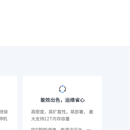
· NF3180A6
400L）
· CN7610SL-64QH（C400L）
能效出色，运维省心
统级
高密度，高扩展性，易部署， 最
年停机
大支持12T内存容量
PID智能调速、电源冷冗余、一