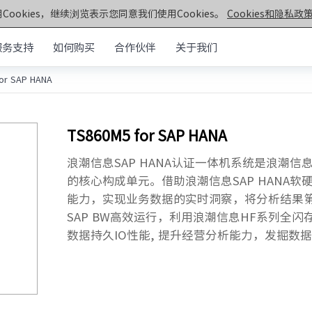
Cookies，继续浏览表示您同意我们使用Cookies。
Cookies和隐私政策
服务支持
如何购买
合作伙伴
关于我们
or SAP HANA
元脑®通用服务器
>>
机架&塔式服务器
器
TS860M5 for SAP HANA
第七代服务器
服务器
· NF5270G7
· SC5212G7
浪潮信息SAP HANA认证一体机系统是浪潮信
· NF5170G7
· NF8260G7
器
的核心构成单元。借助浪潮信息SAP HANA
· NF3180G7
· NF5466G7
能力，实现业务数据的实时洞察，将分析结果
服务器
· NF8480G7
· TS860G7
SAP BW高效运行，利用浪潮信息HF系列全闪
· NF5280G7
· NF5180G7
数据持久IO性能, 提升经营分析能力，发掘数
第六代服务器
· NF5280R6
· NF5280M6
· NF5270M6
· NF5260M6
· NF5466M6
· NF6476V6