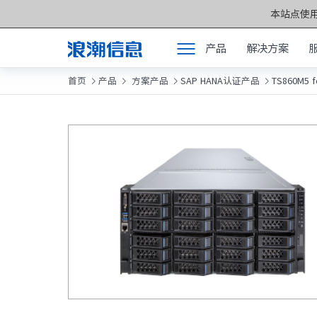
本站点使用
产品
解决方案
首页
产品
方案产品
SAP HANA认证产品
TS860M5 f




产品
产品中心 >>
解决方案
元脑®通用服务
服务支持
元脑®人工智能
如何购买
元脑®边缘服务
合作伙伴
元脑®关键计算
联合创新平台
元脑®存储
关于我们
元脉网络
方案产品
计算产业洞察