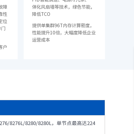
· SC8670EL-128QH（X400）
故障
体化风扇墙等技术，绿色节能，
· CN9500-64D
靠性
降低TCO
定位
提供单集群96T内存计算密度，
· CN9420-32C
作门
性能提升10倍，大幅度降低企业
· CN9220-48X8C
运营成本
· CN61108PC-V-H
客户
· SC5631EL-48Y8C
Q
· CN2610EA-48S4X
· SC9606H
· S6550E
8276L/8280/8280L，单节点最高达224
· S9130
· S5530