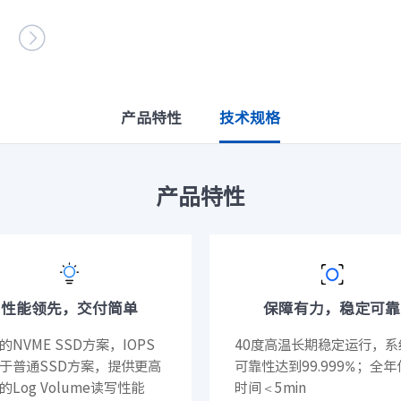
设施
· NF8480M6
· NF3280A6

· NF5280A6
· NF5180A6
台
查看全部产品
统
整机柜服务器
产品特性
技术规格
· ORS3000S
· ORS6000S
元脉网络
>>
高密度服务器
产品特性
AIGC网络
· i24G7
· i22G7
交换机
· i48M6
· i24M6
· SC8670EL-128QH（X400）
· SC8670EL-64D（X
· CN9500-64D
· CN7610SL-32QH
软件
性能领先，交付简单
保障有力，稳定可靠
· 智能运管平台ICE
· UXOS
的NVME SSD方案，IOPS
40度高温长期稳定运行，系
数据中心
于普通SSD方案，提供更高
可靠性达到99.999%；全
的Log Volume读写性能
时间＜5min
核心交换机