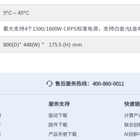
防火墙
· TQ-2000-M
· TQ-2000-B
5℃～45℃
· TQ-2000-D
· TQ-2000-E
· TQ-2000-G903-G
· TQ-2000-G908-G
最大支持4个1300/1600W CRPS标准电源，支持白金/钛
· TQ-2000-G920-G
· TQ-2000-G940-G
· TQ-2000-G965-G
· TO-2000-G980-G
800(D)* 448(W) * 175.5 (H) mm
综合运维软件
· 智能数字引擎IDE-E
售后服务热线：400-860-0011
服务支持
快速
服
驱动下载
计算产
伴
固件下载
联合创
求
产品手册下载
AI创新