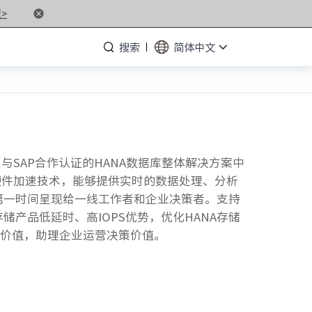
>
搜索
简体中文
· NF5476G7
息与SAP合作认证的HANA数据库整体解决方案中
· NF3280G7
软硬件加速技术，能够提供实时的数据处理、分析
· NF5266G7
第一时间呈现给一线工作者和企业决策者。支持
· NP3020G7
存储产品低延时、高IOPS优势，优化HANA存储
据价值，助理企业运营决策价值。
· NF5180M6
· NF5266M6
· NF8260M6