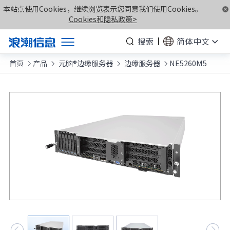
本站点使用Cookies，继续浏览表示您同意我们使用Cookies。


Cookies和隐私政策>
搜索
简体中文
首页
产品
元脑®边缘服务器
边缘服务器
NE5260M5
产品




解决方案
服务支持
如何购买
合作伙伴
联合创新平台
关于我们
计算产业洞察

