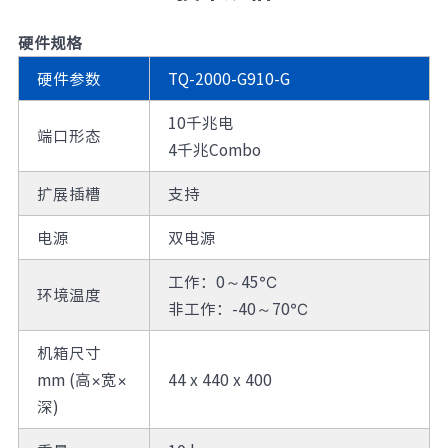
硬件规格
硬件参数
TQ-2000-G910-G
10千兆电
端口形态
4千兆Combo
扩展插槽
支持
电源
双电源
工作：0～45℃
环境温度
非工作：-40～70℃
机箱尺寸
mm (高×宽×
44 x 440 x 400
深)