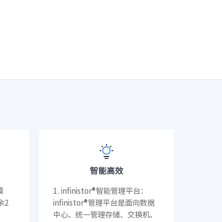
· ORS6000S
-64D）
· C400（CN7610SL-64QH）
智能高效
模
1. infinistor®智能管理平台：
余2
infinistor®管理平台是面向数据
中心、统一管理存储、交换机、