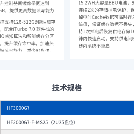
15.2WH大容量BBU电池，
升控制器间镜像带宽达到
· CN12800
· CN12800-G
连续2次的存储掉电保护，
8GB，提供更高数据读写能力
· CN9408H
· SC8661SL
掉电时Cache数据可临时存
汇聚/接入交换机
 双控支持128-512GB物理缓存
统盘，保证缓存数据不丢失
· CN7610SL-24H8QH
· CN5610EL-48Y8C
，配合iTurbo 7.0 软件栈的
持1次掉电后恢复供电存储1
· CN9300H-48Y8C
· CN9300-32C
IO感知算法和智能缓存分区
钟内快速启动，支持供电闪
· CN9200-48X6C
· SC7650EL-32D
，提升缓存命中率，加速热
秒内系统不重启
· SC6650EL-48L8D
· SC6630EL-32C
据读写能力，减少IO瓶颈，
2. 支持分布式RAID技术，
系统吞吐量和并发处理能力
· SC5630EL
· CN2610EL-48T4X2
间和热备空间分布在所有成
· CN2610EA-48T4X
 支持智能QoS，实现对
上，单个RAID可以支持更
软件
PS、带宽、时延等指标的上
盘，支持快速重构，1T数据
· 智能运管平台ICE
下限和突发控制，合理分配
技术规格
时间缩短至分钟级，降低硬
资源，保障关键业务服务质
次故障时RAID失效风险
边缘网络
3. 智能本地复制：复制包括
交换机
HF3000G7
 采用多路径智能分发设计，减
克隆，SAN和NAS智能快照
· S12700-G
· S9800
据在控制器间的转发，减少
能备份三种本地数据保护功
· S9503
· S6820
HF3000G7-F-MS25（2U25盘位）
传输路径，提高处理效率。采
可满足应用测试、开发、分
· S6220E
· S6220
源池免锁设计，降低多核心
备份等需求，并有效节省存
· S5560E
· S5560V2