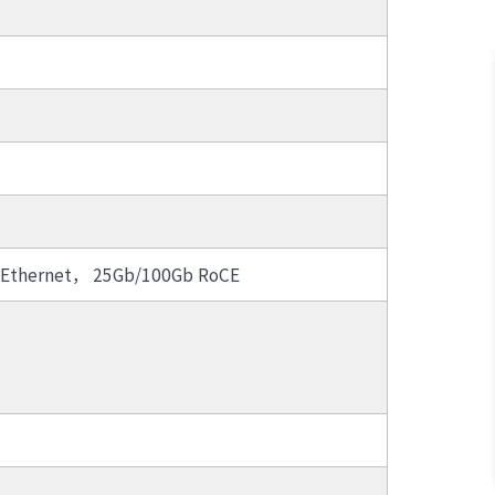
在线重删等，提高存储池中容量
· SI9100
空间的利用率；同时增强数据流
动性，消除数据孤岛，实现资源
、异
统一管理，极大降低管理的复杂
技
· IAP620
性，降低客户TCO
可针
· IAP630-P
算法
· 智联无线方案接入点
3. 智能精简：可配置全容量许可
，提
台
精简功能，资源按需精简分配，
，满
可调节精简粒度32k、64k、
求，
128k、256k，大幅度提高存储
· IOP100-4T1GP
资源利用率；单卷最大512TB，
· IOF-SPOL综合网络管理平台
Ethernet， 25Gb/100Gb RoCE
后期扩容无需额外购买许可，降
D和自
低客户TCO
销
· IR12000-E60、80
全性
4. 智能在线压缩：搭配独立外置
压缩卡，实现数据在线压缩，压
算法
缩过程不占用CPU资源且吞吐量
置密
提升30%以上，成本降低50%；
同时数据压缩比可高达5:1，大幅
提高资源利效率，显著降低存储