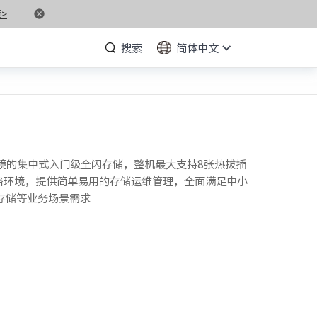
>
搜索
简体中文
· NF3180G8
环境的集中式入门级全闪存储，整机最大支持8张热拔插
多种网络环境，提供简单易用的存储运维管理，全面满足中小
· NF5280G8
体存储等业务场景需求
· NF5476G7
· NF3280G7
· NF5266G7
· NP3020G7