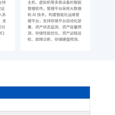
支持
主机、虚拟机等多类设备的智能
· X400（SC8670EL-128QH）
保证
管理软件。管理平台采用大数据
· CN9500-64D
入系
和 AI 技术，构建智能化运维管
，支
理平台，支持存储平台自动化部
· CN9420-32C
0分
署、资产状态监测、资产容量预
· CN9220-48X8C
断2
测、存储性能优化、资产远程巡
· CN61108PC-V-H
检、故障诊断、存储硬盘预测、
· SC5631EL-48Y8C
资产管理等，实现智能化运营。
数据空
Q
· CN2610EA-48S4X
更重要的是，可以提供定时密集
员盘
快照保护、支持多副本复制，轻
多硬
松构建跨设备容灾，为数据安全
重建
更添一层保障
盘再
2. 智能异构虚拟化：凭借异构虚
拟化功能实现对业界95%型号存
智能
储的接管，消除平台差异性，实
，智
· SC9606H
现存储利旧，原有存储系统可以
能，
· S6550E
使用本存储系统的高级功能，如
析、
· S9130
智能在线压缩、智能精简、智能
储空
· S5530