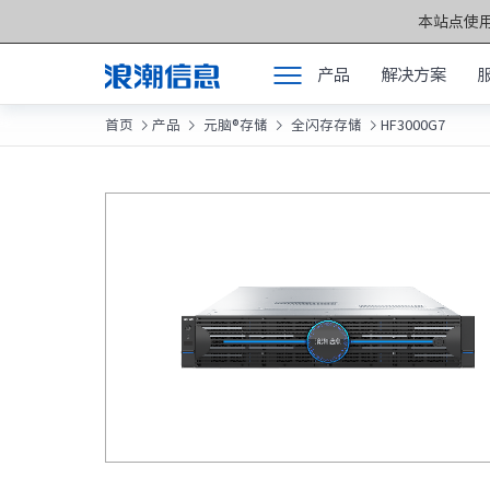
本站点使用
产品
解决方案
首页
产品
元脑®存储
全闪存存储
HF3000G7




产品
产品中心 >>
解决方案
元脑®通用服务
服务支持
元脑®人工智能
如何购买
元脑®边缘服务
合作伙伴
元脑®关键计算
联合创新平台
元脑®存储
关于我们
元脉网络
方案产品
计算产业洞察