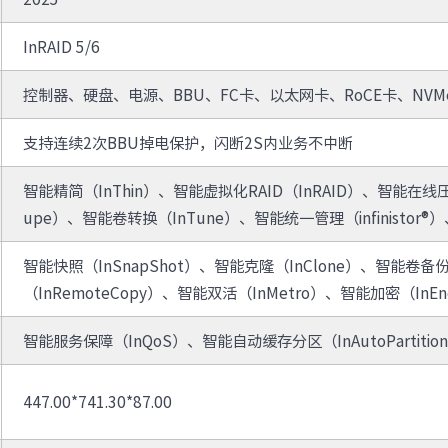
防火墙
· TQ-2000-M
· TQ-2000-B
InRAID 5/6
· TQ-2000-D
· TQ-2000-E
· TQ-2000-G903-G
· TQ-2000-G908-G
控制器、硬盘、电源、BBU、FC卡、以太网卡、RoCE卡、NVM
· TQ-2000-G920-G
· TQ-2000-G940-G
· TQ-2000-G965-G
· TO-2000-G980-G
支持连续2次BBU掉电保护，闪断2S内业务不中断
综合运维软件
· 智能数字引擎IDE-E
智能精简（InThin）、智能虚拟化RAID（InRAID）、智能在线压缩
upe）、智能卷转换（InTune）、智能统一管理（infinistor®）、
智能快照（InSnapShot）、智能克隆（InClone）、智能卷备
（InRemoteCopy）、智能双活（InMetro）、智能加密（InEn
智能服务保障（InQoS）、智能自动缓存分区（InAutoPartitio
447.00*741.30*87.00