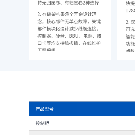
持无归属卷、有归属卷2种选择
块提
12
2. 存储架构秉承全冗余设计理
念，核心部件无单点故障，关键
2.
部件模块化设计减少线缆连接，
可选
控制器、硬盘、BBU、电源、接
智能
口卡等均支持热拔插，在线维护
功能
无需停机
点数
提升
3. 支持2U25 SAS全闪主机可
选，支持2U25、3U48 JBOD和
3.
2U25 JBOF三种扩展柜可选，
IO
支持IP-SAN、FC-SAN、RoCE
限、
等多种协议同时使用
存储
量
产品型号
4.
少数
控制柜
IO
用资