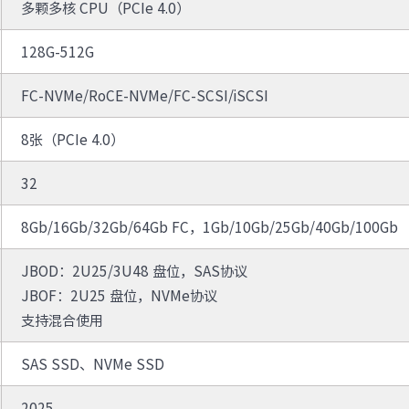
多颗多核 CPU（PCIe 4.0）
源申请过程时的锁冲突，提
间，降低投资成本
· S5350
· S5100
PU核心运行效率，提高性能
128G-512G
无线局域网
4. 智能容灾复制：提供同步
步、异步周期三种容灾复制
· IAC系列无线控制器
· IAP620-Q
FC-NVMe/RoCE-NVMe/FC-SCSI/iSCSI
术，支持双活容灾方案，且
· IAP621-Q
· IAP621
对IP链路进行优化，通过AI
· IAP622-I
· IAP622-E
8张（PCIe 4.0）
调整窗口数量和虚拟链接数
· IAP527
· ICWMP无线云管平
升极限不稳定链路下的性能
全光网络
32
足客户不同的RTO和RPO需
· IOC9108
· IOC9100-16GP4X
保护业务连续性
· IOP100-4T1GP-(2T)
· IOP100-8T1GP
8Gb/16Gb/32Gb/64Gb FC，1Gb/10Gb/25Gb/40Gb/100Gb 
5. 智能数据销毁：通过Do
路由器
定义模式实现数据一键智能
· IR12000-E30
· IR12000-E40
JBOD：2U25/3U48 盘位，SAS协议
毁，保障用户机密数据的安
· IR12000-H40
· IR12000-H90
JBOF：2U25 盘位，NVMe协议
6. 智能数据加密：使用AES
支持混合使用
软件
和SM4 算法，通过外置/内
· 数字网络引擎DNE
管的方式进行数据加密
SAS SSD、NVMe SSD
安全及运维
2025