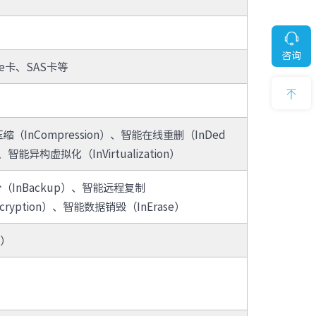
成本
· TQ-2000-C
· TQ-2000-F
5. 智能在线重删：业务数据中存
· TQ-2000-G910-G
咨询
在大量重复数据，智能在线重删
e卡、SAS卡等
· TQ-2000-G955-G
特性可以识别重复数据，并在数
据写盘时实现重复数据删除，重
复的用户数据在硬盘上只存储一
份，提高硬盘空间利用率，有效
（InCompression）、智能在线重删（InDed
降低用户成本
智能异构虚拟化（InVirtualization）
6. 智能卷镜像：对映射给主机的
卷创建一份镜像，并保存两份完
份（InBackup）、智能远程复制
全相同的数据分别在两个存储池
cryption）、智能数据销毁（InErase）
中，当任意一份复制数据损坏
时，可提供不中断的应用IO访问
n）
7. 智能多租户：通过虚拟化、数
据库隔离等技术实现不同租户间
应用和服务的隔离，保护其隐私
与安全