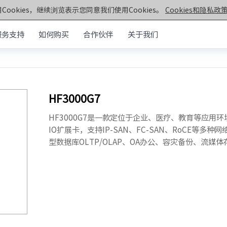
Cookies，继续浏览表示您同意我们使用Cookies。
Cookies和隐私政策
服务支持
如何购买
合作伙伴
关于我们
元脑®通用服务器
>>
机架&塔式服务器
器
HF3000G7
第八代服务器
服务器
· NF5466G8
· NF3290G8
HF3000G7是一款定位于企业、医疗、教育等应用
· NF3280G8
IO扩展卡，支持IP-SAN、FC-SAN、RoCE等
· NF5180G8
器
型数据库OLTP/OLAP、OA办公、容灾备份、流媒
第七代服务器
服务器
· NF5270G7
· SC5212G7
· NF5170G7
· NF8260G7
· NF3180G7
· NF5466G7
· NF8480G7
· TS860G7
· NF5280G7
· NF5180G7