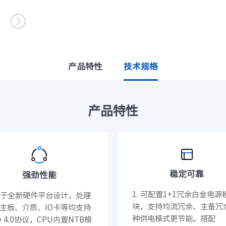
查看全部产品
设施

整机柜服务器
台
· ORS6000G8
· ORS3000S
统
高密度服务器
产品特性
技术规格
· i24G8
· i22G8
元脉网络
>>
· i24G7
· i22G7
产品特性
AIGC网络
· i48M6
· i24M6
交换机
· X400（SC8670EL-128QH）
· X400L（SC8670EL
· CN9500-64D
· CN7610SL-32QH
软件
稳定可靠
强劲性能
· 智能运管平台ICE
· UXOS
1. 可配置1+1冗余白金电源
 基于全新硬件平台设计，处理
数据中心
块，支持均流冗余、主备冗
主板、介质、IO卡等均支持
种供电模式更节能。搭配
核心交换机
Ie 4.0协议，CPU内置NTB模