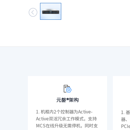
数据中心基础

元脑品牌升级公告
服务器管理平
服务器操作系
元磐®架构
1. 机框内2个控制器为Active-
1.
Active双活冗余工作模式，支持
器、
MCS在线升级无需停机，同时支
PC