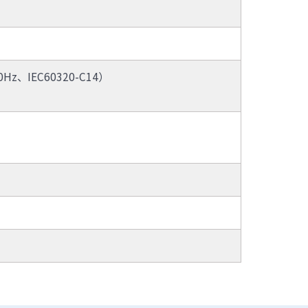
8. 数据一致性：从主机端口到硬
盘端到端支持基于硬件的符合业
界标准的T10-PI数据一致性检
测，全面保障数据的一致性，避
0Hz、IEC60320-C14）
免由于介质损坏引起的数据丢失