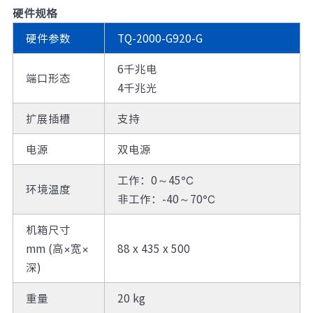
硬件规格
硬件参数
TQ-2000-G920-G
6千兆电
端口形态
4千兆光
扩展插槽
支持
电源
双电源
工作：0～45℃
环境温度
非工作：-40～70℃
机箱尺寸
mm (高×宽×
88 x 435 x 500
深)
重量
20 kg