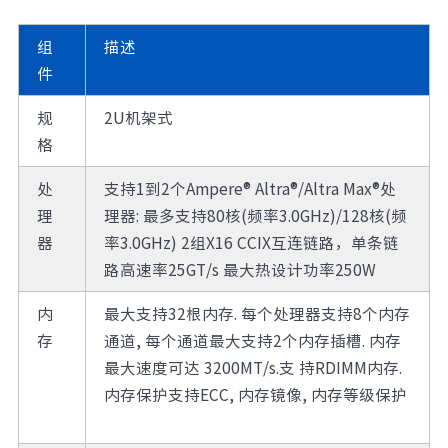
组
描述
件
规
2U机架式
格
处
支持1到2个Ampere® Altra®/Altra Max®处
理
理器: 最多支持80核(频率3.0GHz)/128核(频
器
率3.0GHz) 2组X16 CCIX互连链路，单条链
路高速率25GT/s 最大热设计功率250W
内
最大支持32根内存. 每个处理器支持8个内存
存
通道, 每个通道最大支持2个内存插槽. 内存
最大速度可达 3200MT/s.支 持RDIMM内存.
内存保护支持ECC, 内存镜像, 内存等级保护