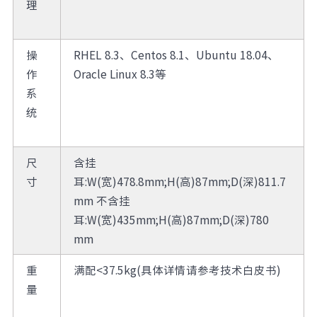
理
操
RHEL 8.3、Centos 8.1、Ubuntu 18.04、
作
Oracle Linux 8.3等
系
统
尺
含挂
寸
耳:W(宽)478.8mm;H(高)87mm;D(深)811.7
mm 不含挂
耳:W(宽)435mm;H(高)87mm;D(深)780
mm
重
满配<37.5kg(具体详情请参考技术白皮书)
量