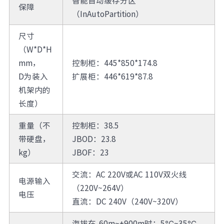
智能自动缓存分区
保障
（InAutoPartition）
尺寸
（W*D*H
mm，
控制柜：445*850*174.8
D为装入
扩展柜：446*619*87.8
机架内的
长度）
重量（不
控制柜：38.5
带硬盘，
JBOD：23.8
kg）
JBOF：23
交流：AC 220V或AC 110V双火线
电源输入
（220V~264V）
电压
直流：DC 240V（240V~320V）
海拔在-60m~+900m时：5℃~35℃