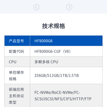
命并避免SSD盘生命周期后期同时故障；采用全局
垃圾回收技术，避免局部范围内进行垃圾数据回收


造成的无效搬移，提高SSD盘片寿命、提升性能。
3. Scale-Out 架构：支持在线横向扩展，最大支持
技术规格
32控，TB 级缓存；每控支持扩展12张PCIe外插
卡，支持JBOD和JBOF混合使用，使客户的存储资
源线性增长，满足客户业务不断变化的需求。
产品型号
HF8000G6
配置代码
HF8000G6-CGF（V6）
CPU
多颗多核 CPU
单控缓存
256GB/512GB/1TB/1.5TB
规格
前端应用
FC-NVMe/RoCE-NVMe/FC-
主机协议
SCSI/iSCSI/NFS/CIFS/HTTP/FTP
类型