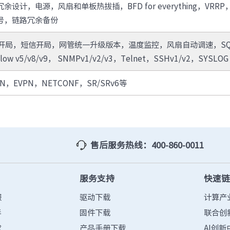
余设计，电源，风扇和单板热拔插，BFD for everything，VRR
号，链路冗余备份
B开局，短信开局，网管统一升级版本，温度监控，风扇自动调速，SQA，TWA
low v5/v8/v9， SNMPv1/v2/v3，Telnet，SSHv1/v2，SYSLOG
AN，EVPN，NETCONF，SR/SRv6等
售后服务热线：400-860-0011
服务支持
快速
服
驱动下载
计算产
伴
固件下载
联合创
求
产品手册下载
AI创新