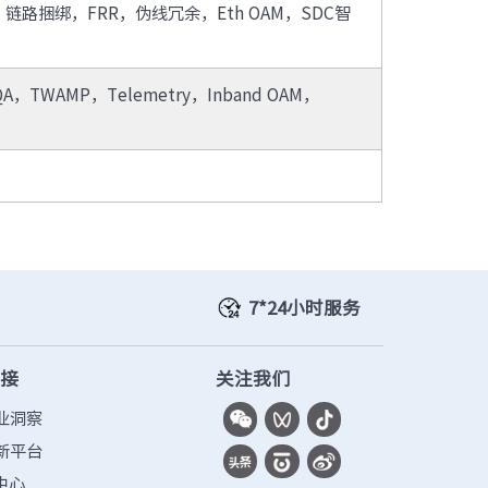
P，链路捆绑，FRR，伪线冗余，Eth OAM，SDC智
MP，Telemetry，Inband OAM，
7*24小时服务
链接
关注我们
业洞察
新平台
中心