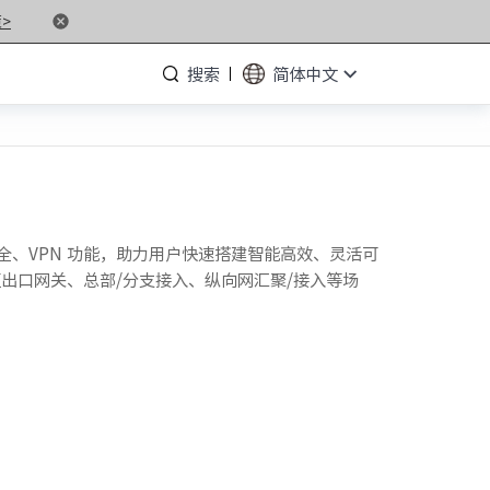
>
搜索
简体中文
· NF5476G7
、安全、VPN 功能，助力用户快速搭建智能高效、灵活可
区出口网关、总部/分支接入、纵向网汇聚/接入等场
· NF3280G7
· NF5266G7
· NP3020G7
· NF5180M6
· NF5266M6
· NF8260M6