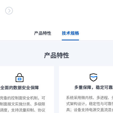
设施
· NF8480M6
· NF3280A6

· NF5280A6
· NF5180A6
台
查看全部产品
统
整机柜服务器
产品特性
技术规格
· ORS3000S
· ORS6000S
元脉网络
>>
高密度服务器
产品特性
AIGC网络
· i24G7
· i22G7
交换机
· i48M6
· i24M6
· SC8670EL-128QH（X400）
· SC8670EL-64D（X
· CN9500-64D
· CN7610SL-32QH
软件
多重保障，稳定可靠
全面的数据安全保障
· 智能运管平台ICE
· UXOS
系统采用微内核、多进程、
完备的控制面安全机制，可
数据中心
式架构设计，稳定性与可靠
制面报文实施分类、多级限
核心交换机
具；设备支持电源交直流混
调度，支持流量抑制、协议