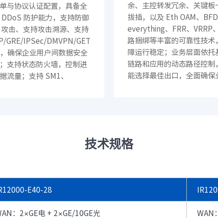
余、主控转发冗余、关键板
· CN12800
· CN12800-G
单与协议认证配置，具备全
拔插，以及 Eth OAM、BFD 
 DDoS 防护能力，支持防御
· CN9408H
· SC8661SL
everything、FRR、VRRP
P 攻击、支持攻击溯源、支持
汇聚/接入交换机
路捆绑等丰富的可靠性技术
P/GRE/IPSec/DMVPN/GETVPN/MPLS
· CN7610SL-24H8QH
· CN5610EL-48Y8C
障运行稳定；业务层面依托
N，确保企业用户间数据安全
· CN9300H-48Y8C
· CN9300-32C
链路和应用的动态路径控制
；支持状态防火墙，控制进
· CN9200-48X6C
· SC7650EL-32D
能选择最佳出口，全面确保
据流量；支持 SM1、
· SC6650EL-48L8D
· SC6630EL-32C
稳定运行；支持智能拨号控
2、SM3、SM4算法，保障数
· SC5630EL
· CN2610EL-48T4X2
SDC，可实现天地全天候备
输安全性
· CN2610EA-48T4X
通过策略智能拨通 5G 备份
软件
以保护业务或均衡负载，提
络生存能力与业务可靠性
· 智能云引擎ICE
技术规格
园区网络
交换机
· S12700-G
· S9800
R12000-E40-28
IR120
· S9503
· S6820
· S6220E
· S6220
WAN：2×GE电 + 2×GE/10GE光
WAN：
· S5560E
· S5560V2