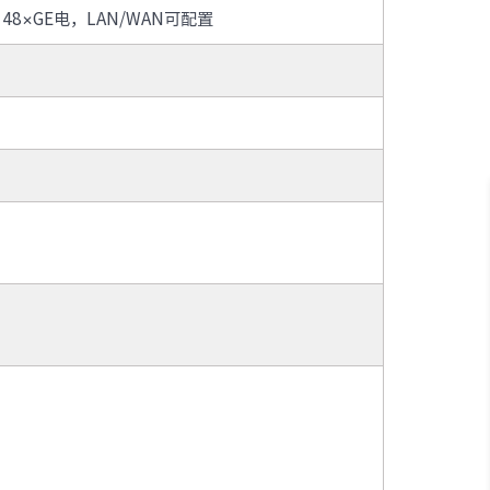
：48×GE电，LAN/WAN可配置
· SI9100
· IAP620
· IAP622-I
· IAP527
· IOP100-4T1GP
· IOF-SPOL综合网络管理平台
· IR12000-E60、80