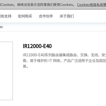
Cookies，继续浏览表示您同意我们使用Cookies。
Cookies和隐私政策
服务支持
如何购买
合作伙伴
关于我们
40
元脑®通用服务器
>>
机架&塔式服务器
器
IR12000-E40
第七代服务器
服务器
· NF5270G7
· SC5212G7
IR12000-E40系列路由器集成路由、交换、无线
· NF5170G7
靠、易于维护的 IT 网络，产品广泛适用于企业及园
· NF8260G7
器
景。
· NF3180G7
· NF5466G7
服务器
· NF8480G7
· TS860G7
· NF5280G7
· NF5180G7
第六代服务器
· NF5280R6
· NF5280M6
· NF5270M6
· NF5260M6
· NF5466M6
· NF6476V6