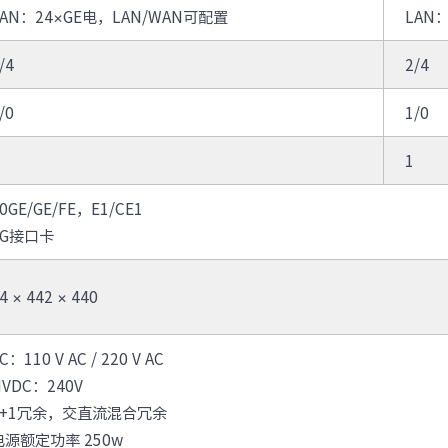
LAN：24×GE电，LAN/WAN可配置
LAN
· S5350
· S5100
无线局域网
/4
2/4
· IAC系列无线控制器
· IAP620-Q
· IAP621-Q
· IAP621
/0
1/0
· IAP622-E
· 智联无线方案接入点
· ICWMP无线云管平台
1
全光网络
0GE/GE/FE，E1/CE1
· IOC9108
· IOC9100-16GP4X
5G接口卡
· IOP100-4T1GP-(2T)
· IOP100-8T1GP
路由器
· IR12000-E30
· IR12000-E40
4 × 442 × 440
· IR12000-H40
· IR12000-H90
软件
C：110 V AC / 220 V AC
· 数字网络引擎DNE
HVDC：240V
1+1冗余，交直流混合冗余
安全及运维
电源额定功率 250w