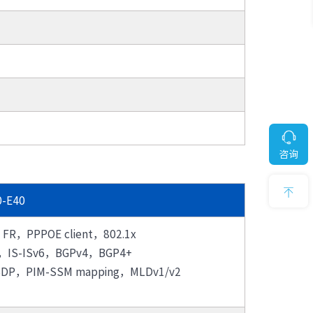
· TQ-2000-C
· TQ-2000-F
· TQ-2000-G910-G
· TQ-2000-G955-G
咨询
0-E40
，PPPOE client，802.1x
IS-ISv6，BGPv4，BGP4+
P，PIM-SSM mapping，MLDv1/v2