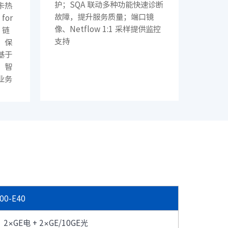
护；SQA 联动多种功能快速诊断
卡热
· SC8670EL-128QH（X400）
故障，提升服务质量；端口镜
for
· CN9500-64D
像、Netflow 1:1 采样提供监控
、链
支持
，保
· CN9420-32C
基于
· CN9220-48X8C
，智
· CN61108PC-V-H
业务
· SC5631EL-48Y8C
制
Q
· CN2610EA-48S4X
份，
链路
升网
· SC9606H
00-E40
· S6550E
· S9130
2×GE电 + 2×GE/10GE光
· S5530