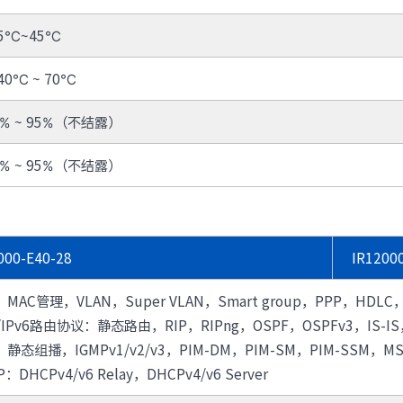
防火墙
· TQ-2000-M
· TQ-2000-B
-5℃~45℃
· TQ-2000-D
· TQ-2000-E
· TQ-2000-G903-G
· TQ-2000-G908-G
40℃ ~ 70℃
· TQ-2000-G920-G
· TQ-2000-G940-G
· TQ-2000-G965-G
· TO-2000-G980-G
5% ~ 95%（不结露）
综合运维软件
5% ~ 95%（不结露）
· 智能数字引擎IDE-E
000-E40-28
IR1200
MAC管理，VLAN，Super VLAN，Smart group，PPP，HDLC，FR
4/IPv6路由协议：静态路由，RIP，RIPng，OSPF，OSPFv3，IS-IS，
静态组播，IGMPv1/v2/v3，PIM-DM，PIM-SM，PIM-SSM，MSD
：DHCPv4/v6 Relay，DHCPv4/v6 Server