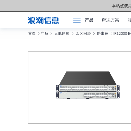
本站点使用
产品
解决方案
首页
产品
元脉网络
园区网络
路由器
IR12000-E





产品
产品中心 >>
解决方案
元脑®通用服务
服务支持
元脑®人工智能
如何购买
元脑®边缘服务
合作伙伴
元脑®关键计算
联合创新平台
元脑®存储
关于我们
元脉网络
方案产品
计算产业洞察