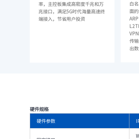
白名
率，主控板集成高密度千兆和万
面的
兆接口，满足5G时代海量高速终
AR
端接入，节省用户投资
L2T
VP
传输
出数
SM
据传
硬件规格
硬件参数
I