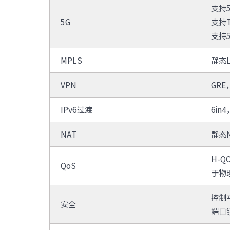
支持5
5G
支持
支持5
MPLS
静态L
VPN
GRE
IPv6过渡
6in
NAT
静态N
H-
QoS
于物
控制平
安全
端口镜