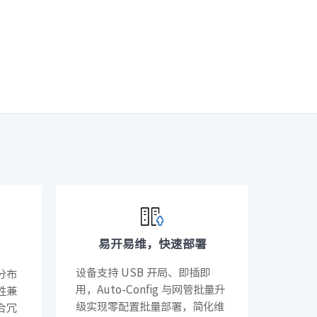
· NF3180A6
400L）
· CN7610SL-64QH（C400L）
易开易维，快速部署
设备支持 USB 开局、即插即
分布
用，Auto-Config 与网管批量升
性兼
级实现零配置批量部署，简化维
合冗