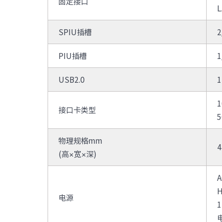
固定接口
SPIU插槽
2
PIU插槽
1
USB2.0
1
1
接口卡类型
物理规格mm
4
(高×宽×深)
A
电源