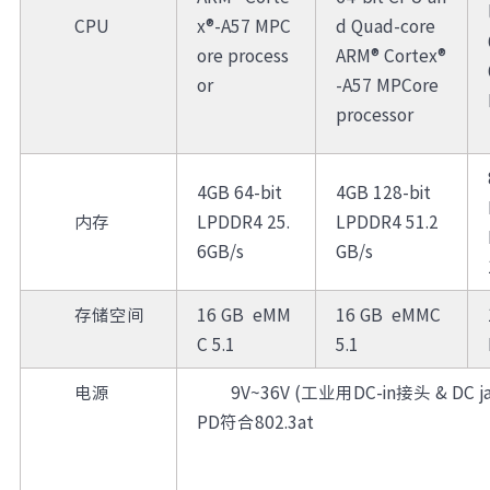
CPU
x®-A57 MPC
d Quad-core
ore process
ARM® Cortex®
or
-A57 MPCore
processor
4GB 64-bit
4GB 128-bit
内存
LPDDR4 25.
LPDDR4 51.2
6GB/s
GB/s
存储空间
16 GB eMM
16 GB eMMC
C 5.1
5.1
电源
9V~36V (工业用DC-in接头 & DC jac
PD符合802.3at