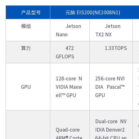
产品型号
元脑 EIS200(NE1008N1)
模组
Jetson
Jetson
Nano
TX2 NX
算力
472
1.33TOPS
GFLOPS
128-core N
256-core NVI
GPU
VIDIA Maxw
DIA Pascal™
ell™ GPU
GPU
Dual-core NV
Quad-core
IDIA Denver2
ARM® Corte
64-bit CPU an