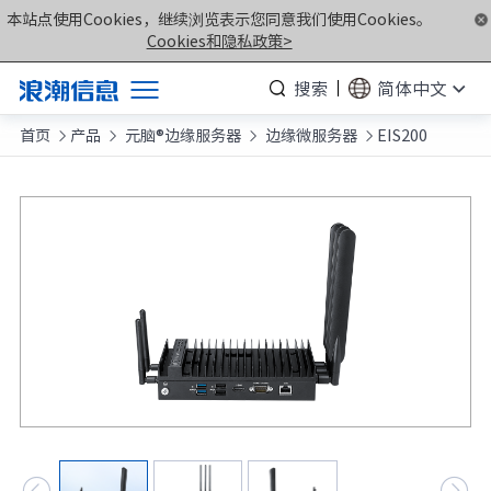
本站点使用Cookies，继续浏览表示您同意我们使用Cookies。


Cookies和隐私政策>
搜索
简体中文
首页
产品
元脑®边缘服务器
边缘微服务器
EIS200
产品




解决方案
服务支持
如何购买
合作伙伴
联合创新平台
关于我们
计算产业洞察

