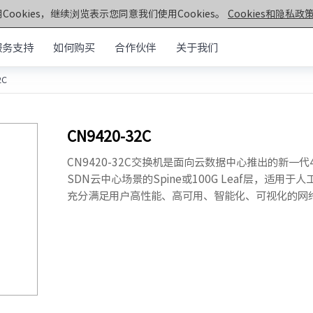
Cookies，继续浏览表示您同意我们使用Cookies。
Cookies和隐私政策
服务支持
如何购买
合作伙伴
关于我们
2C
元脑®通用服务器
>>
机架&塔式服务器
器
CN9420-32C
第七代服务器
服务器
· NF5270G7
· SC5212G7
CN9420-32C交换机是面向云数据中心推出的新一代
· NF5170G7
SDN云中心场景的Spine或100G Leaf层，适
· NF8260G7
器
充分满足用户高性能、高可用、智能化、可视化的网
· NF3180G7
· NF5466G7
服务器
· NF8480G7
· TS860G7
· NF5280G7
· NF5180G7
第六代服务器
· NF5280R6
· NF5280M6
· NF5270M6
· NF5260M6
· NF5466M6
· NF6476V6