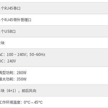
· S5350
· S5100
1个RJ45串口
无线局域网
1个RJ45带外管理口
· IAC系列无线控制器
· IAP620-Q
· IAP621-Q
· IAP621
1个USB口
· IAP622-E
· 智联无线方案接入点
· ICWMP无线云管平台
2块
全光网络
· IOC9108
· IOC9100-16GP4X
AC：100 ~ 240V；50~60Hz
· IOP100-4T1GP-(2T)
· IOP100-8T1GP
DC：240V
路由器
· IR12000-E30
· IR12000-E40
典型功耗：280W
· IR12000-H40
· IR12000-H90
最大功耗：350W
软件
5块（4+1），前后风向
· 数字网络引擎DNE
安全及运维
工作环境温度：0℃～45℃