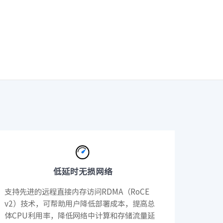
· NF3180A6
400L）
· CN7610SL-64QH（C400L）
低延时无损网络
支持先进的远程直接内存访问RDMA（RoCE
v2）技术，可帮助用户降低部署成本，提高总
体CPU利用率，降低网络中计算和存储流量延