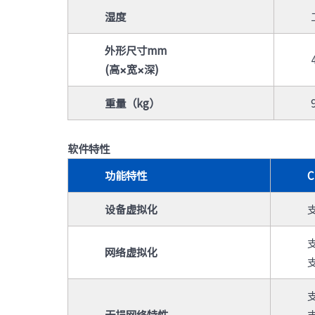
湿度
外形尺寸mm
(
高×宽×深)
重量（kg）
软件特性
功能特性
C
设备虚拟化
网络虚拟化
支
无损网络特性