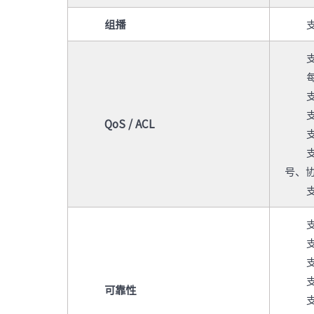
组播
支
QoS / ACL
号、协
可靠性
支