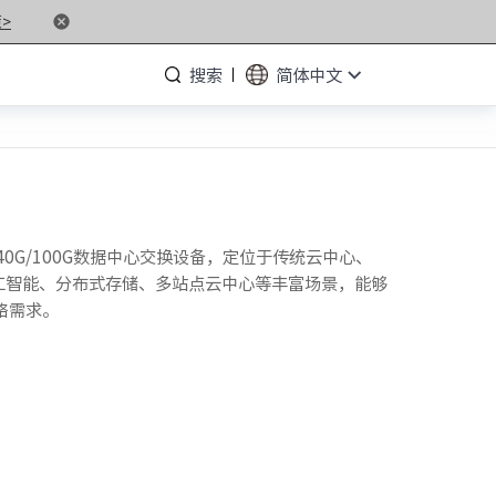
>
搜索
简体中文
· NF5476G7
40G/100G数据中心交换设备，定位于传统云中心、
用于人工智能、分布式存储、多站点云中心等丰富场景，能够
· NF3280G7
络需求。
· NF5266G7
· NP3020G7
· NF5180M6
· NF5266M6
· NF8260M6