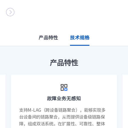
设施
· NF8480M6
· NF3280A6

· NF5280A6
· NF5180A6
台
查看全部产品
统
整机柜服务器
产品特性
技术规格
· ORS3000S
· ORS6000S
元脉网络
>>
高密度服务器
产品特性
AIGC网络
· i24G7
· i22G7
交换机
· i48M6
· i24M6
· SC8670EL-128QH（X400）
· SC8670EL-64D（X
· CN9500-64D
· CN7610SL-32QH
软件
故障业务无感知
· 智能运管平台ICE
· UXOS
支持M-LAG（跨设备链路聚合），能够实现多
数据中心
台设备间的链路聚合，从而提供设备级链路保
障，组成双活系统。在扩展性、可靠性、整体
核心交换机