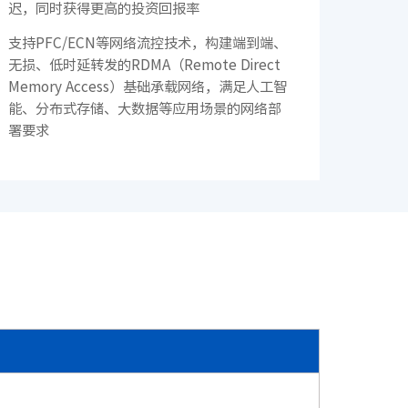
迟，同时获得更高的投资回报率
· SC8670EL-128QH（X400）
· CN9500-64D
支持PFC/ECN等网络流控技术，构建端到端、
无损、低时延转发的RDMA（Remote Direct
· CN9420-32C
Memory Access）基础承载网络，满足人工智
能、分布式存储、大数据等应用场景的网络部
· CN9220-48X8C
署要求
· CN61108PC-V-H
· SC5631EL-48Y8C
支持aNOF自动无损存储网络，实现存储设备即
Q
· CN2610EA-48S4X
插即用，能够快速感知并管控新接入的主机。
在计算存储上线时，根据网络规划，交换机能
够秒级自动建立连接，确保业务能够迅速上线
并稳定运行
支持aNOF自动无损存储网络，实现故障快速感
知，当网络故障时，交换机会与主机产生联
动，将业务切换至冗余路径，以确保业务的连
· SC9606H
续性和稳定性
· S6550E
· S9130
· S5530