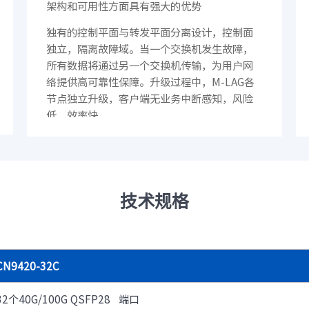
架构和可用性方面具有强大的优势
· CN12800
· CN12800-G
· CN9408H
· SC8661SL
独有的控制平面与转发平面分离设计，控制面
汇聚/接入交换机
独立，隔离故障域。当一个交换机发生故障，
· CN7610SL-24H8QH
· CN5610EL-48Y8C
所有数据将通过另一个交换机传输，为用户网
络提供高可靠性保障。升级过程中，M-LAG各
· CN9300H-48Y8C
· CN9300-32C
节点独立升级，客户端无业务中断感知，风险
· CN9200-48X6C
· SC7650EL-32D
低，效率快
· SC6650EL-48L8D
· SC6630EL-32C
· SC5630EL
· CN2610EL-48T4X2
· CN2610EA-48T4X
软件
· 智能云引擎ICE
技术规格
园区网络
交换机
· S12700-G
· S9800
CN9420-32C
· S9503
· S6820
· S6220E
· S6220
32个40G/100G QSFP28 端口
· S5560E
· S5560V2