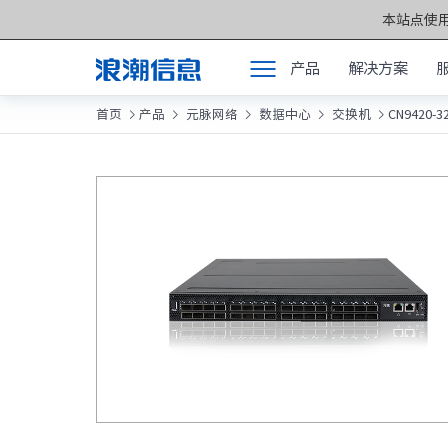
本站点使用
产品
解决方案
首页
产品
元脉网络
数据中心
交换机
CN9420-3





产品
产品中心 >>
解决方案
元脑®通用服务
服务支持
元脑®人工智能
如何购买
元脑®边缘服务
合作伙伴
元脑®关键计算
联合创新平台
元脑®存储
关于我们
元脉网络
方案产品
计算产业洞察