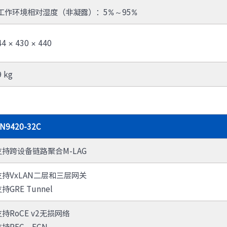
防火墙
工作环境相对湿度（非凝露）：5%～95%
· TQ-2000-M
· TQ-2000-B
· TQ-2000-D
· TQ-2000-E
· TQ-2000-G903-G
· TQ-2000-G908-G
44 × 430 × 440
· TQ-2000-G920-G
· TQ-2000-G940-G
· TQ-2000-G965-G
· TO-2000-G980-G
9 kg
综合运维软件
· 智能数字引擎IDE-E
N9420-32C
支持跨设备链路聚合M-LAG
支持VxLAN二层和三层网关
持GRE Tunnel
支持RoCE v2无损网络
支持PFC、ECN