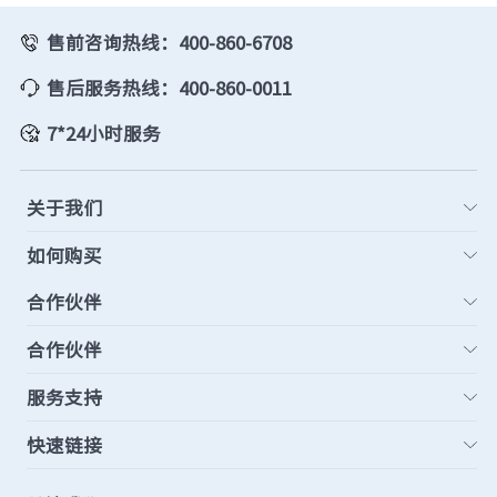
售前咨询热线：400-860-6708
售后服务热线：400-860-0011
7*24小时服务
关于我们
如何购买
合作伙伴
合作伙伴
服务支持
快速链接