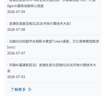
Agent基础设施核心底座
2026-07-09
· 浪潮信息邀您相见2026开放计算技术大会！
2026-07-08
· 元脑SD200超节点刷新大模型Token速度，万亿参数模型跑进
5ms！
2026-07-07
· 开辟AI基建新前沿！浪潮信息与您相约2026开放计算技术大
会
2026-07-03
了解更多
