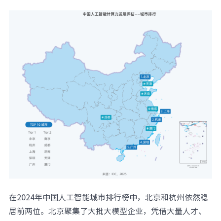
在2024年中国人工智能城市排行榜中，北京和杭州依然稳
居前两位。北京聚集了大批大模型企业，凭借大量人才、