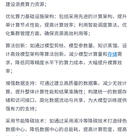
建设浪费算力资源；
优化算力基础设施架构：包括采用先进的计算架构，提升
单计算节点性能，提高计算效率；利用智能调度算法，优
化集群管理方面，确保资源高效利用等；
算法创新：如通过模型剪枝、模型参数量、知识蒸馏、设
计高效模型架构等算法创新，减少模型计算量和
存储
需
求，降低同等精度水平下的算力成本，大幅提升模算效
率；
增强数据支持：可通过建立高质量的数据集，减少无效计
算，提升整体计算性能和结果准确性；构建统一的数据存
储和访问接口，简化数据流动与共享，为大模型训练提供
强有力的支持；
采用节能降碳技术：如通过采用液冷等降碳技术打造绿色
数据中心，降低数据中心的总能耗，提高计算密度，提高