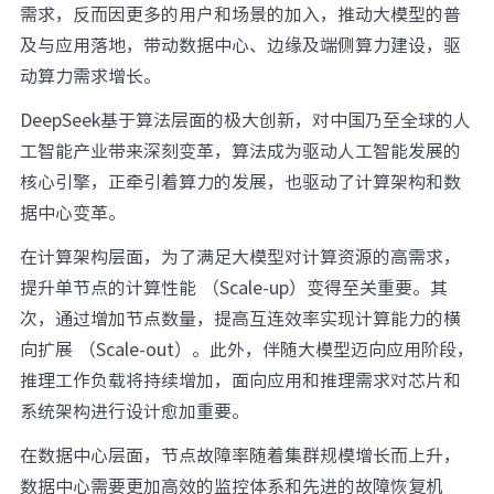
需求，反而因更多的用户和场景的加入，推动大模型的普
及与应用落地，带动数据中心、边缘及端侧算力建设，驱
动算力需求增长。
DeepSeek基于算法层面的极大创新，对中国乃至全球的人
工智能产业带来深刻变革，算法成为驱动人工智能发展的
核心引擎，正牵引着算力的发展，也驱动了计算架构和数
据中心变革。
在计算架构层面，为了满足大模型对计算资源的高需求，
提升单节点的计算性能 （Scale-up）变得至关重要。其
次，通过增加节点数量，提高互连效率实现计算能力的横
向扩展 （Scale-out）。此外，伴随大模型迈向应用阶段，
推理工作负载将持续增加，面向应用和推理需求对芯片和
系统架构进行设计愈加重要。
在数据中心层面，节点故障率随着集群规模增长而上升，
数据中心需要更加高效的监控体系和先进的故障恢复机