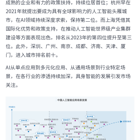
成熟的企业和有力的政策扶持，持续位居首位；杭州早在
2021年就提出要成为具有全球影响力的人工智能头雁城
市，在AI领域持续深度求索，保持第二位。而上海凭借其
国际化优势和政策支持，在推动人工智能世界级产业集群
建设等方面表现出色，排名从2023年的第四位提升至第三
位。此外，深圳、广州、南京、成都、济南、天津、厦
门，进入城市排名前十。
AI从单点应用到多元化应用、从通用场景到行业特定场
景，在各行业的渗透持续加深，具身智能的发展引发市场
关注。