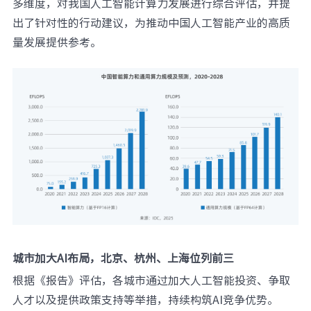
多维度，对我国人工智能计算力发展进行综合评估，并提
出了针对性的行动建议，为推动中国人工智能产业的高质
量发展提供参考。
城市加大AI布局，北京、杭州、上海位列前三
根据《报告》评估，各城市通过加大人工智能投资、争取
人才以及提供政策支持等举措，持续构筑AI竞争优势。