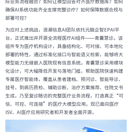
际业务流程融合？如何让模型回答对齐医疗数据库？如何
元脑品牌升级公告
确保AI系统功能齐全支撑完整诊疗？如何保障数据合规与
部署可控？
为应对上述挑战，浪潮信息AI团队依托元脑企智EPAI平
台，正式推出并开源全流程医疗AI组件——青囊慧诊。该
组件专为医疗机构设计，具备结构化、可对接、可本地化
部署的特性，通过标准化接口与智能语义检索，能够将大
模型能力无缝嵌入医院现有信息系统。青囊慧诊采用模块
化设计，可大幅降低开发与落地门槛，帮助医院快速构建
专属医疗智能体，覆盖从患者建档、预问诊、智能导诊、
挂号，到病历质检、辅助诊断、治疗方案推荐、住院文书
生成，乃至复诊随访的完整医疗业务流程，打造真正“可
信、可控、可连接”的医疗大模型应用。现已面向医疗
ISV、AI医疗应用研究者和开发者全面开源。