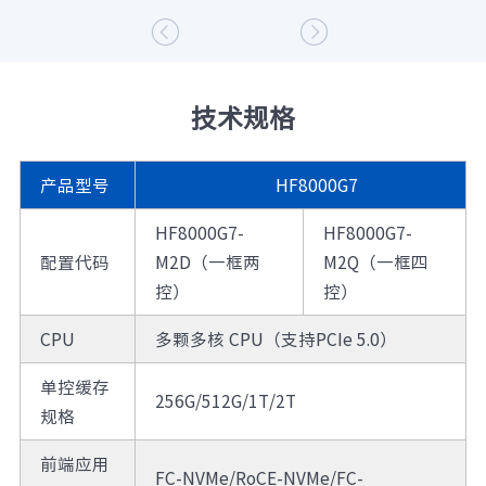
112个主机接口，控制器间镜像聚合带宽高达1.2T，
轻松应对高带宽、低延迟的业务需求，使存储性能


得到充分发挥
3. Full-mesh全互联：通过多形态兼容、四控循环镜
技术规格
像、全局负载均衡、后端资源全共享等关键特性，
满足高性能、高稳定性设计要求。系统支持多形态
兼容设计，一套软件栈完美兼容一框两控、一框四
产品型号
HF8000G7
控、两框四控三种物理形态。控制器间采用Active-
Active架构，同时支持有归属卷和无归属卷，实现了
HF8000G7-
HF8000G7-
控制器间的负载均衡，消除控制器的性能瓶颈，支
配置代码
M2D（一框两
M2Q（一框四
持多个控制器故障时数据不丢失，业务不停机，如
控）
控）
四坏三、八坏七，提高系统可用性，保障业务的连
续性
CPU
多颗多核 CPU（支持PCIe 5.0）
单控缓存
256G/512G/1T/2T
规格
前端应用
FC-NVMe/RoCE-NVMe/FC-