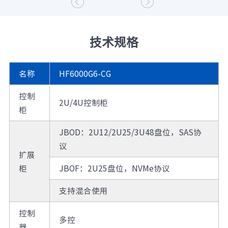


垃圾回收技术，避免局部范围内进行垃圾数据回收
造成的无效搬移，提高SSD盘片寿命、提升性能
3. Scale-Out 架构：支持在线横向扩展，TB 级缓
技术规格
存，支持JBOD和JBOF混合使用，使客户的存储资
源线性增长，满足客户业务不断变化的需求
名称
HF6000G6-CG
4. SAN和NAS一体化：支持统一存储架构，无需
NAS 网关即可实现 SAN 和 NAS 的统一，支持数据
控制
类型（块、文件）、多种协议（NFS、CIFS 等常见
2U/4U控制柜
柜
NAS 协议）和主机接口，满足不同的业务类型及性
能需求
JBOD：2U12/2U25/3U48盘位，SAS协
议
扩展
柜
JBOF：2U25盘位，NVMe协议
支持混合使用
控制
多控
器