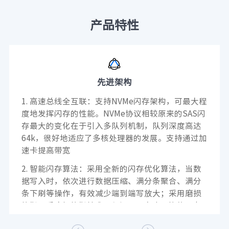
产品特性
先进架构
1. 高速总线全互联：支持NVMe闪存架构，可最大程
度地发挥闪存的性能。NVMe协议相较原来的SAS闪
存最大的变化在于引入多队列机制，队列深度高达
64k，很好地适应了多核处理器的发展。支持通过加
速卡提高带宽
2. 智能闪存算法：采用全新的闪存优化算法，当数
据写入时，依次进行数据压缩、满分条聚合、满分
条下刷等操作，有效减少端到端写放大；采用磨损
均衡、反磨损均衡技术，保证SSD盘片平均使用寿
命并避免SSD盘生命周期后期同时故障；采用全局