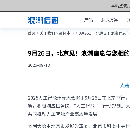
本站点使用
产品
解决方案
首页
关于我们
新闻中心
9月26日，北京见！浪潮信息与
>
>
>
产品
产品中心 >>
解决方案
元脑®通用服务
9月26日，北京见！浪潮信息与您相约
服务支持
元脑®人工智能
2025-09-18
如何购买
元脑®边缘服务
合作伙伴
点击
元脑®关键计算
联合创新平台
2025人工智能计算大会将于9月26日在北京举
元脑®存储
署，积极响应国务院 “人工智能+”行动规划。
关于我们
元脉网络
共同推动人工智能产业高质量发展。
方案产品
本届大会由北京市发展改革委、北京市科委中关
计算产业洞察