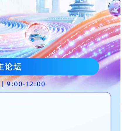
· S5350
· S5100
无线局域网
· IAC系列无线控制器
· IAP620-Q
· IAP621-Q
· IAP621
· IAP622-E
· 智联无线方案接入点
· ICWMP无线云管平台
全光网络
· IOC9108
· IOC9100-16GP4X
· IOP100-4T1GP-(2T)
· IOP100-8T1GP
路由器
· IR12000-E30
· IR12000-E40
· IR12000-H40
· IR12000-H90
软件
· 数字网络引擎DNE
安全及运维