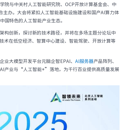
学院与中关村人工智能研究院、OCP开放计算基金会、中
设施
· NF8480M6
· NF3280A6
合主办。大会将紧扣人工智能基础设施建设和国产AI算力体
· NF5280A6
· NF5180A6
台
造中国特色的人工智能产业生态。
查看全部产品
统
算架构创新，探讨新的技术路径，并将在多场主题分论坛中
整机柜服务器
AI技术在低空经济、智算中心建设、智能驾驶、开放计算等
· ORS3000S
· ORS6000S
元脉网络
>>
高密度服务器
、企业大模型开发平台元脑企智EPAI、
AI服务器
产品阵列、
AIGC网络
AI产业与“人工智能+”落地，为千行百业提供高质量发展
· i24G7
· i22G7
交换机
· i48M6
· i24M6
· SC8670EL-128QH（X400）
· SC8670EL-64D（X
· CN9500-64D
· CN7610SL-32QH
软件
· 智能运管平台ICE
· UXOS
数据中心
核心交换机