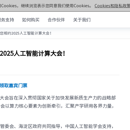
Cookies，继续浏览表示您同意我们使用Cookies。
Cookies和隐私政策
服务支持
如何购买
合作伙伴
关于我们
您相约2025人工智能计算大会！
元脑®通用服务器
>>
机架&塔式服务器
器
2025人工智能计算大会！
第七代服务器
服务器
· NF5270G7
· SC5212G7
· NF5170G7
· NF8260G7
器
· NF3180G7
· NF5466G7
领取嘉宾门票
服务器
· NF8480G7
· TS860G7
· NF5280G7
· NF5180G7
行，大会旨在深入贯彻国家关于加快发展新质生产力的战略部
第六代服务器
大会以算力核心要素为创新牵引，汇聚产学研用各界力量，
· NF5280R6
· NF5280M6
· NF5270M6
· NF5260M6
村管委会、海淀区政府共同指导，中国人工智能学会支持，
· NF5466M6
· NF6476V6