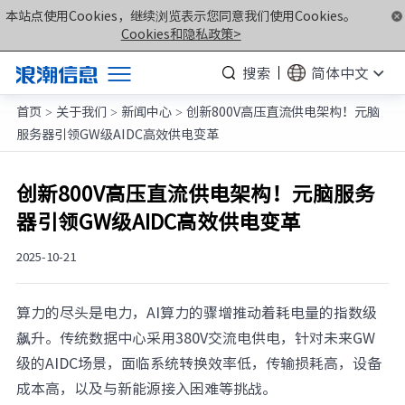
本站点使用Cookies，继续浏览表示您同意我们使用Cookies。
Cookies和隐私政策>
搜索
简体中文
首页
关于我们
新闻中心
创新800V高压直流供电架构！元脑
产品
>
>
>
服务器引领GW级AIDC高效供电变革
解决方案
服务支持
创新800V高压直流供电架构！元脑服务
器引领GW级AIDC高效供电变革
如何购买
合作伙伴
2025-10-21
联合创新平台
算力的尽头是电力，AI算力的骤增推动着耗电量的指数级
关于我们
飙升。传统数据中心采用380V交流电供电，针对未来GW
级的AIDC场景，面临系统转换效率低，传输损耗高，设备
计算产业洞察
成本高，以及与新能源接入困难等挑战。