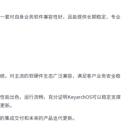
· CN12800
· CN12800-G
· CN9408H
· SC8661SL
提供了一套对自身业务软件兼容性好，且能提供长期稳定、专业
汇聚/接入交换机
· CN7610SL-24H8QH
· CN5610EL-48Y8C
· CN9300H-48Y8C
· CN9300-32C
· CN9200-48X6C
· SC7650EL-32D
· SC6650EL-48L8D
· SC6630EL-32C
· SC5630EL
· CN2610EL-48T4X2
· CN2610EA-48T4X
操作系统，对主流的软硬件生态广泛兼容，满足客户业务安全稳
软件
· 智能云引擎ICE
园区网络
后性能出色，运行流畅，充分证明KeyarchOS可以稳定支撑
代更新。
交换机
· S12700-G
· S9800
方案的集成交付和未来的产品迭代更新。
· S9503
· S6820
· S6220E
· S6220
· S5560E
· S5560V2