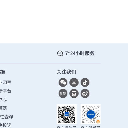
7*24小时服务
链接
关注我们
业洞察
新平台
中心
算器
容性查询
序投诉
官方微信号
官方视频号