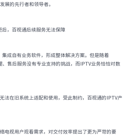
续发展的先行者和领导者。
设施
· NF8480M6
· NF3280A6
· NF5280A6
· NF5180A6
台
查看全部产品
统
停更后，百视通后续服务无法保障
整机柜服务器
· ORS3000S
· ORS6000S
元脉网络
>>
统，集成自有业务软件，形成整体解决方案。但是随着
高密度服务器
管理、售后服务没有专业支持的挑战，而IPTV业务恰恰对数
AIGC网络
· i24G7
· i22G7
交换机
· i48M6
· i24M6
· SC8670EL-128QH（X400）
· SC8670EL-64D（X
· CN9500-64D
· CN7610SL-32QH
无法在旧系统上适配和使用，受此制约，百视通的IPTV产
软件
。
· 智能运管平台ICE
· UXOS
数据中心
络电视用户观看需求，对交付效率提出了更为严苛的要
核心交换机