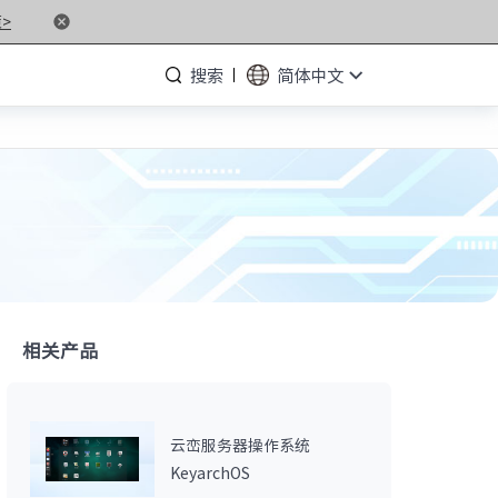
>
搜索
简体中文
· NF5476G7
· NF3280G7
· NF5266G7
· NP3020G7
相关产品
· NF5180M6
云峦服务器操作系统
· NF5266M6
KeyarchOS
· NF8260M6