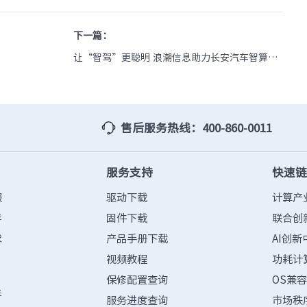
下一篇：
让“智驾”更聪明 浪潮信息助力长安汽车智算中
心建设
售后服务热线：400-860-0011
服务支持
快速
服
驱动下载
计算产
伴
固件下载
联合创
求
产品手册下载
AI创新
视频教程
功耗计
保修配置查询
OS兼
伴
服务进度查询
市场秩