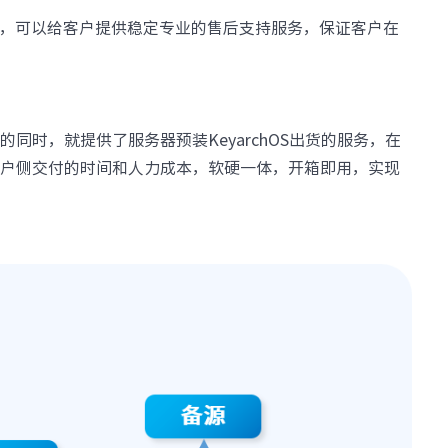
· S5350
· S5100
，可以给客户提供稳定专业的售后支持服务，保证客户在
无线局域网
· IAC系列无线控制器
· IAP620-Q
· IAP621-Q
· IAP621
· IAP622-E
· 智联无线方案接入点
S的同时，就提供了服务器预装KeyarchOS出货的服务，在
· ICWMP无线云管平台
客户侧交付的时间和人力成本，软硬一体，开箱即用，实现
全光网络
· IOC9108
· IOC9100-16GP4X
· IOP100-4T1GP-(2T)
· IOP100-8T1GP
路由器
· IR12000-E30
· IR12000-E40
· IR12000-H40
· IR12000-H90
软件
· 数字网络引擎DNE
安全及运维