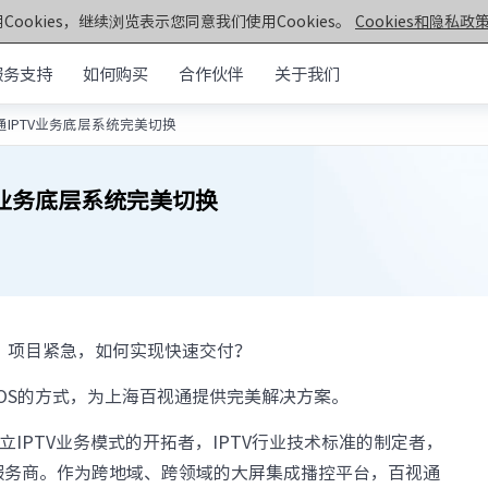
Cookies，继续浏览表示您同意我们使用Cookies。
Cookies和隐私政策
服务支持
如何购买
合作伙伴
关于我们
视通IPTV业务底层系统完美切换
元脑®通用服务器
>>
机架&塔式服务器
器
TV业务底层系统完美切换
第七代服务器
服务器
· NF5270G7
· SC5212G7
· NF5170G7
· NF8260G7
器
· NF3180G7
· NF5466G7
服务器
· NF8480G7
· TS860G7
障？项目紧急，如何实现快速交付？
· NF5280G7
· NF5180G7
chOS的方式，为上海百视通提供完美解决方案。
第六代服务器
· NF5280R6
· NF5280M6
IPTV业务模式的开拓者，IPTV行业技术标准的制定者，
· NF5270M6
· NF5260M6
容服务商。作为跨地域、跨领域的大屏集成播控平台，百视通
· NF5466M6
· NF6476V6