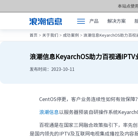
本站点使用
产品
解决方案
首页
关于我们
成功案例
浪潮信息KeyarchOS助力百
>
>
>
产品
产品中心 >>
解决方案
元脑®通用服务
浪潮信息KeyarchOS助力百视通IP
服务支持
元脑®人工智能
发布时间：2023-10-11
如何购买
元脑®边缘服务
合作伙伴
元脑®关键计算
CentOS停更，客户业务连续性如何有效保
联合创新平台
元脑®存储
浪潮信息
以服务器预装自研操作系统Keyar
关于我们
元脉网络
百视通是在国家三网融合政策指引下，率先创立
方案产品
是国内领先的IPTV及互联网电视集成播控及内
计算产业洞察