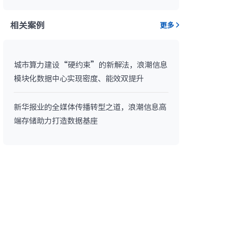
· NF3180A6
相关案例
更多
城市算力建设“硬约束”的新解法，浪潮信息
模块化数据中心实现密度、能效双提升
新华报业的全媒体传播转型之道，浪潮信息高
端存储助力打造数据基座
400L）
· CN7610SL-64QH（C400L）