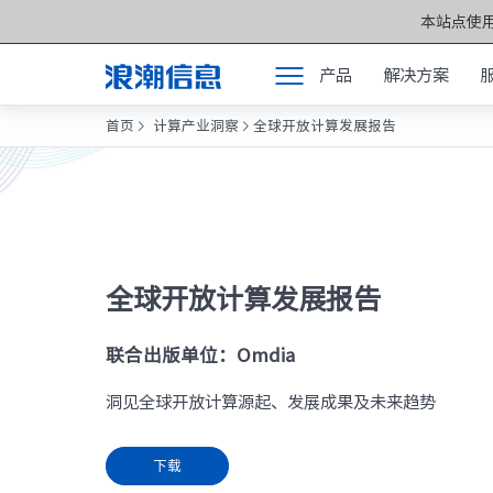
本站点使用
产品
解决方案
首页
计算产业洞察
全球开放计算发展报告


产品
产品中心 >>
解决方案
元脑®通用服务
服务支持
元脑®人工智能
如何购买
元脑®边缘服务
全球开放计算发展报告
合作伙伴
元脑®关键计算
联合出版单位：Omdia
联合创新平台
元脑®存储
洞见全球开放计算源起、发展成果及未来趋势
关于我们
元脉网络
方案产品
下载
计算产业洞察