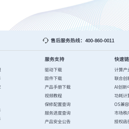
设施
· NF8480M6
· NF3280A6
· NF5280A6
· NF5180A6
台
查看全部产品
统
整机柜服务器
售后服务热线：400-860-0011
· ORS3000S
· ORS6000S
元脉网络
>>
高密度服务器
服务支持
快速
AIGC网络
· i24G7
· i22G7
服
驱动下载
计算产
交换机
· i48M6
· i24M6
伴
固件下载
联合创
· SC8670EL-128QH（X400）
· SC8670EL-64D（X
求
产品手册下载
AI创新
· CN9500-64D
· CN7610SL-32QH
视频教程
功耗计
软件
· 智能运管平台ICE
保修配置查询
· UXOS
OS兼
伴
服务进度查询
市场秩
数据中心
伴
产品安全公告
授权函
核心交换机