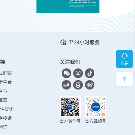
· NF3180A6
7*24小时服务
链接
关注我们
咨询
业洞察
新平台
400L）
· CN7610SL-64QH（C400L）
中心
算器
容性查询
序投诉
官方微信号
官方视频号
验证