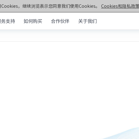
Cookies，继续浏览表示您同意我们使用Cookies。
Cookies和隐私政策
服务支持
如何购买
合作伙伴
关于我们
元脑®通用服务器
>>
机架&塔式服务器
器
第七代服务器
服务器
· NF5270G7
· SC5212G7
· NF5170G7
· NF8260G7
器
· NF3180G7
· NF5466G7
服务器
· NF8480G7
· TS860G7
· NF5280G7
· NF5180G7
第六代服务器
· NF5280R6
· NF5280M6
· NF5270M6
· NF5260M6
· NF5466M6
· NF6476V6