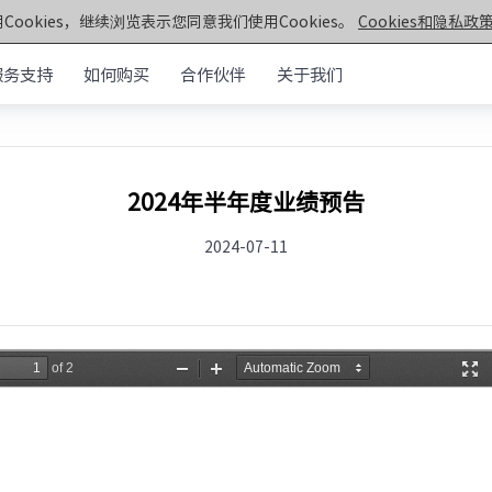
Cookies，继续浏览表示您同意我们使用Cookies。
Cookies和隐私政策
服务支持
如何购买
合作伙伴
关于我们
元脑®通用服务器
>>
机架&塔式服务器
器
2024年半年度业绩预告
第七代服务器
服务器
2024-07-11
· NF5270G7
· SC5212G7
· NF5170G7
· NF8260G7
器
· NF3180G7
· NF5466G7
服务器
· NF8480G7
· TS860G7
· NF5280G7
· NF5180G7
第六代服务器
· NF5280R6
· NF5280M6
· NF5270M6
· NF5260M6
· NF5466M6
· NF6476V6