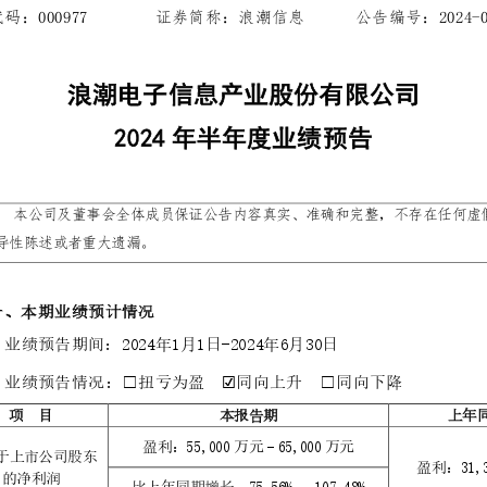
设施
· NF8480M6
· NF3280A6
· NF5280A6
· NF5180A6
台
查看全部产品
统
整机柜服务器
· ORS3000S
· ORS6000S
元脉网络
>>
高密度服务器
AIGC网络
· i24G7
· i22G7
交换机
· i48M6
· i24M6
· SC8670EL-128QH（X400）
· SC8670EL-64D（X
· CN9500-64D
· CN7610SL-32QH
软件
· 智能运管平台ICE
· UXOS
数据中心
核心交换机