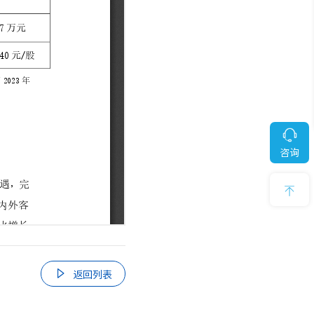
· SC8670EL-128QH（X400）
· CN9500-64D
· CN9420-32C
· CN9220-48X8C
· CN61108PC-V-H
· SC5631EL-48Y8C
Q
· CN2610EA-48S4X
咨询
· SC9606H

返回列表
· S6550E
· S9130
· S5530