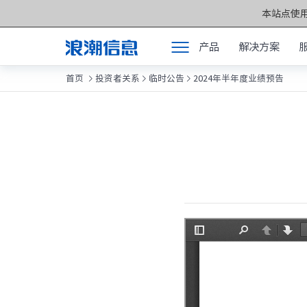
本站点使用
产品
解决方案
首页
投资者关系
临时公告
2024年半年度业绩预告



产品
产品中心 >>
解决方案
元脑®通用服务
服务支持
元脑®人工智能
如何购买
元脑®边缘服务
合作伙伴
元脑®关键计算
联合创新平台
元脑®存储
关于我们
元脉网络
方案产品
计算产业洞察