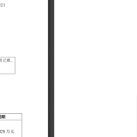
· NF3180A6
400L）
· CN7610SL-64QH（C400L）