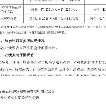
· CN12800
· CN12800-G
· CN9408H
· SC8661SL
汇聚/接入交换机
· CN7610SL-24H8QH
· CN5610EL-48Y8C
· CN9300H-48Y8C
· CN9300-32C
· CN9200-48X6C
· SC7650EL-32D
· SC6650EL-48L8D
· SC6630EL-32C
· SC5630EL
· CN2610EL-48T4X2
· CN2610EA-48T4X
软件
· 智能云引擎ICE
园区网络
交换机
· S12700-G
· S9800
年度第五期超短期融资券发行情况公告
· S9503
· S6820
与专业机构共同投资的公告
· S6220E
· S6220
· S5560E
· S5560V2