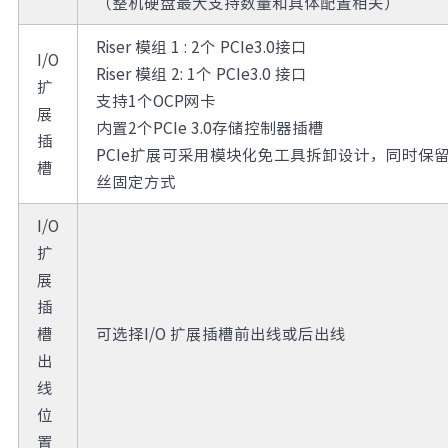
（整机硬盘最大支持数量和具体配置相关）
Riser 模组 1 : 2个 PCIe3.0接口
I/O
Riser 模组 2: 1个 PCIe3.0 接口
扩
支持1个OCP网卡
展
内置2个PCIe 3.0存储控制器插槽
插
PCIe扩展可采用模块化免工具拆卸设计，同时保
槽
丝固定方式
I/O
扩
展
插
槽
可选择I/O 扩展插槽前出线或后出线
出
线
位
置