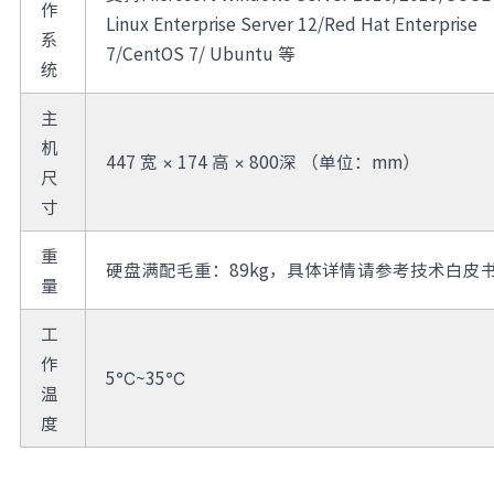
作
Linux Enterprise Server 12/Red Hat Enterprise
系
7/CentOS 7/ Ubuntu 等
统
主
机
447 宽 × 174 高 × 800深 （单位：mm）
尺
寸
重
硬盘满配毛重：89kg，具体详情请参考技术白皮
量
工
作
5℃~35℃
温
度