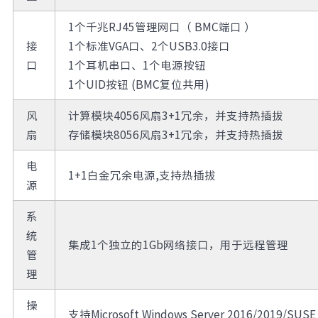
1个千兆RJ45管理网口（ BMC端口 ）
接
1个标准VGA口、2个USB3.0接口
口
1个耳机串口、1个电源按钮
1个UID按钮 (BMC复位共用)
风
计算模块4056风扇3+1冗余，并支持热插拔
扇
存储模块8056风扇3+1冗余，并支持热插拔
电
1+1白金冗余电源,支持热插拔
源
系
统
集成1个独立的1Gb网络接口，用于远程管理
管
理
操
支持Microsoft Windows Server 2016/2019/SUSE