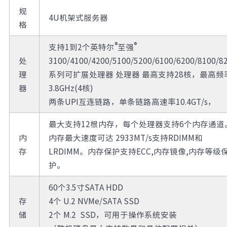
规
4U机架式服务器
格
®
®
支持1到2个英特尔
至强
处
3100/4100/4200/5100/5200/6100/6200/8100/8
理
系列可扩展处理器 处理器 最高支持28核，最高频
器
3.8GHz(4核)
两条UPI互连链路，单条链路高速率10.4GT/s，
最大支持12根内存，每个处理器支持6个内存通道
内
内存最大速度可达 2933MT/s支持RDIMM和
存
LRDIMM。内存保护支持ECC,内存镜像,内存等级
护。
60个3.5寸SATA HDD
存
4个 U.2 NVMe/SATA SSD
储
2个 M.2 SSD，可用于操作系统安装