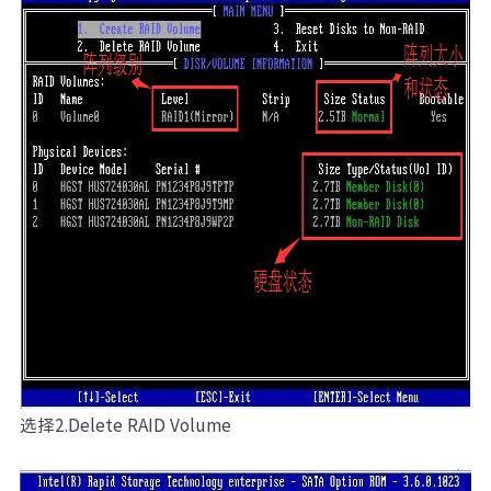
选择2.Delete RAID Volume