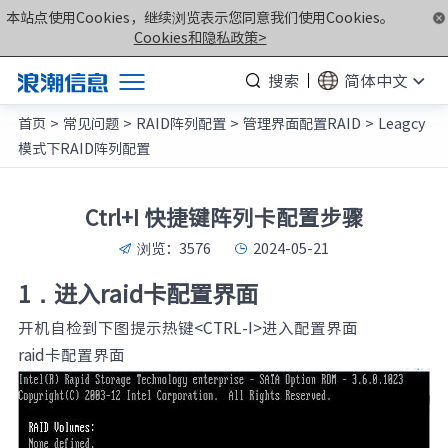
本站点使用Cookies，继续浏览表示您同意我们使用Cookies。
Cookies和隐私政策>
搜索
简体中文
首页
>
常见问题
>
RAID阵列配置
>
管理界面配置RAID
>
Leagcy
产品
模式下RAID阵列配置
解决方案
服务支持
Ctrl+I 快捷键阵列卡配置步骤
如何购买
浏览：
3576
2024-05-21
合作伙伴
1．进入raid卡配置界面
联合创新平台
开机自检到下图提示热键<CTRL-I>进入配置界面
raid卡配置界面
关于我们
计算产业洞察