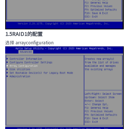
1.5RAID1的配置
选择 arrayconfiguration