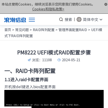
本站点使用Cookies，继续浏览表示您同意我们使用Cookies。
Cookies和隐私政策>
搜索
简体中文
首页
>
常见问题
>
RAID阵列配置
>
管理界面配置RAID
>
UEFI模
产品
式下RAID阵列配置
解决方案
服务支持
PM8222 UEFI模式RAID配置步骤
如何购买
浏览：
11108
2024-05-21
合作伙伴
一、RAID卡阵列配置
联合创新平台
1.1进入raid卡配置界面
关于我们
开机按del键进入bios配置界面
计算产业洞察