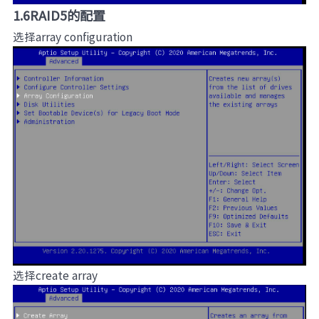
1.6RAID5的配置
选择array configuration
选择create array