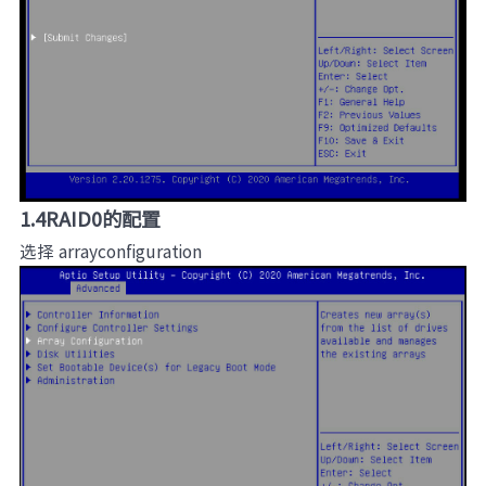
1.4RAID0的配置
选择 arrayconfiguration