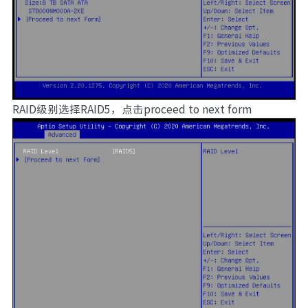
RAID级别选择RAID5，点击proceed to next form