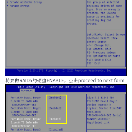
将要做RAID5的硬盘ENABLE，点击proceed to next form