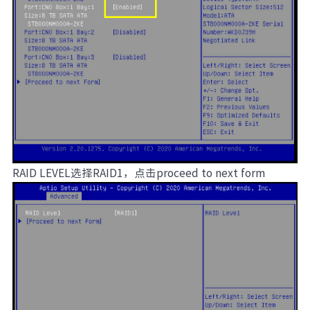
RAID LEVEL选择RAID1，点击proceed to next form