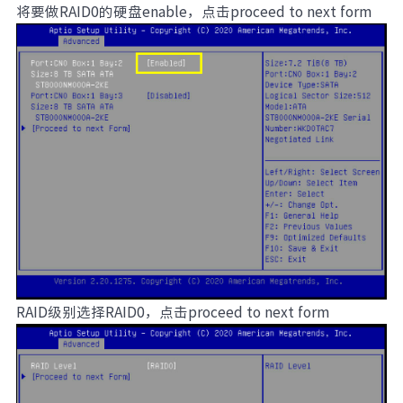
将要做RAID0的硬盘enable，点击proceed to next form
RAID级别选择RAID0，点击proceed to next form