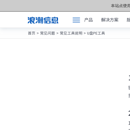
本站点使用
产品
解决方案
首页
>
常见问题
>
常见工具说明
>
U盘PE工具
产品
产品中心 >>
解决方案
元脑®通用服务
服务支持
元脑®人工智能
如何购买
元脑®边缘服务
合作伙伴
元脑®关键计算
联合创新平台
元脑®存储
关于我们
元脉网络
方案产品
计算产业洞察