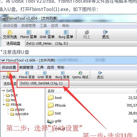
2、将 Udisk Tool V2.0.fba、FbinstTool.exe等文件放在电脑
设施
· NF8480M6
· NF3280A6
插入U盘，打开FbinstTool(1).exe，如下图所示：
· NF5280A6
· NF5180A6
台
查看全部产品
统
整机柜服务器
· ORS3000S
· ORS6000S
**注意选择U盘
高密度服务器
· i24G7
· i22G7
· i48M6
· i24M6