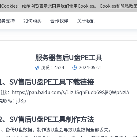
Cookies，继续浏览表示您同意我们使用Cookies。
Cookies和隐私政策
服务支持
如何购买
合作伙伴
关于我们
元脑®通用服务器
>>
机架&塔式服务器
器
服务器售后U盘PE工具
第七代服务器
服务器
浏览：
4524
2024-05-21
· NF5270G7
· SC5212G7
· NF5170G7
· NF8260G7
器
1、SV售后U盘PE工具下载链接
· NF3180G7
· NF5466G7
服务器
链接：
https://pan.baidu.com/s/1IzJSqhFucb69Sj8QWpNziA
· NF8480G7
· TS860G7
提取码：jd8p
· NF5280G7
· NF5180G7
第六代服务器
2、SV售后U盘PE工具制作方法
· NF5280R6
· NF5280M6
· NF5270M6
· NF5260M6
1、备份U盘数据，制作该U盘会导致U盘数据全部丢失。
· NF5466M6
· NF6476V6