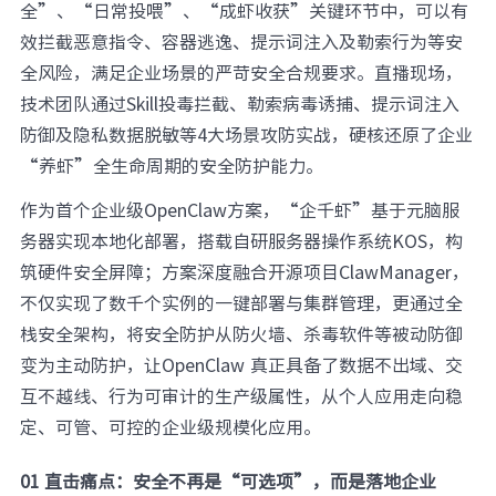
全”、“日常投喂”、“成虾收获”关键环节中，可以有
元脑品牌升级公告
效拦截恶意指令、容器逃逸、提示词注入及勒索行为等安
全风险，满足企业场景的严苛安全合规要求。直播现场，
技术团队通过Skill投毒拦截、勒索病毒诱捕、提示词注入
防御及隐私数据脱敏等4大场景攻防实战，硬核还原了企业
“养虾”全生命周期的安全防护能力。
作为首个企业级OpenClaw方案，“企千虾”基于元脑服
务器实现本地化部署，搭载自研服务器操作系统KOS，构
筑硬件安全屏障；方案深度融合开源项目ClawManager，
不仅实现了数千个实例的一键部署与集群管理，更通过全
栈安全架构，将安全防护从防火墙、杀毒软件等被动防御
变为主动防护，让OpenClaw 真正具备了数据不出域、交
互不越线、行为可审计的生产级属性，从个人应用走向稳
定、可管、可控的企业级规模化应用。
01 直击痛点：安全不再是“可选项”，而是落地企业