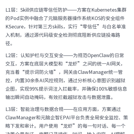
L1层：Skill供应链零信任防护——方案在Kubernetes集群
的Pod实例中融合了元脑服务器操作系统KOS的安全组件
KSecure，针对第三方skills，实行“零信任”与白名单准
入机制，通过源代码级安全检测彻底阻断供应链投毒路
径。
L2层：认知护栏与交互安全——为规范OpenClaw的日常
交互，方案在底层大模型和“龙虾”之间的统一AI网关，
充当着“提示词防火墙”，网关由ClawManager统一管
控，内置30余条AI风控规则，通过分析核心意图识别越狱
企图，实现99%提示词注入拦截率，并确保100%敏感信息
输出瞬间自动掩码，有效拦截越狱攻击与数据泄露。
L3层：智能治理与数据合规——在应用方面，方案通过
ClawManager和元脑企智EPAI平台负责全局安全监控、策
略下发和审计。用户使用“龙虾”的每一句对话、每一个
决策全量存证，完整记录操作、时间、输入内容、AI理解