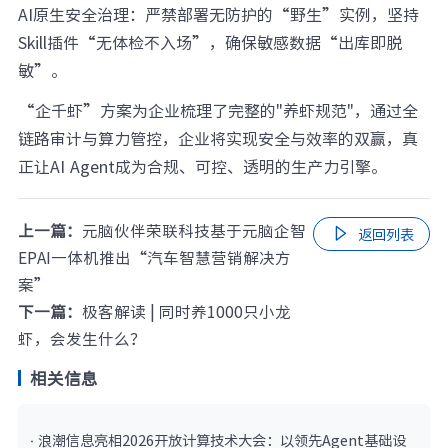
AI原生安全治理：严禁部署无防护的“野生”实例，坚持
Skill插件“无体检不入场”，确保敏感数据“出库即脱
敏”。
“企千虾”方案为企业梳理了完整的"养虾规范"，通过全
链路审计与算力管控，企业将实现安全与效率的双赢，真
正让AI Agent成为合规、可控、透明的生产力引擎。
上一篇：
元脑伙伴荣联科技基于元脑企智

返回列表
EPAI一体机推出“汽车智慧营销解决方
案”
下一篇：
极客解读 | 同时养1000只小龙
虾，会发生什么？
相关信息
· 浪潮信息亮相2026开放计算技术大会：以领先Agent基础设