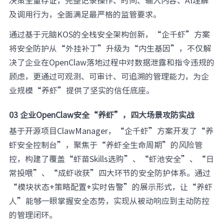
及调用行为，全面满足最严格的监管要求。
通过基于元脑KOS的全栈安全架构创新，“企千虾”方案
将安全防护从“外挂补丁”升级为“内生基因”，不仅解
决了企业在OpenClaw落地过程中对数据泄露和指令违规的
顾虑，更通过可观测、可审计、可追溯的管理能力，为企
业规模“养虾”提供了坚实的信任底座。
03 企业OpenClaw安全“养虾”，四大场景攻防实战
基于开源项目ClawManager，“企千虾”方案开发了“养
虾安全控制台”，聚焦于“养虾全生命周期”的风险管
控，构建了覆盖“虾苗Skills选购”、“虾池安全”、“日
常投喂”、“成虾收获”四大环节的安全防护体系。通过
“模块状态+策略配置+实时告警”的展示形式，让“养虾
人”能够一眼掌握安全态势，实现从被动响应到主动防控
的管理闭环。