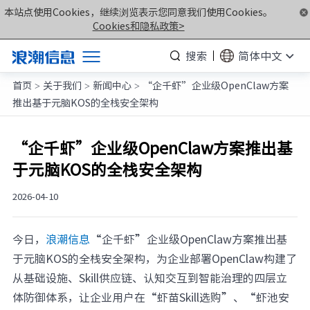
本站点使用Cookies，继续浏览表示您同意我们使用Cookies。
Cookies和隐私政策>
搜索
简体中文
首页
关于我们
新闻中心
“企千虾”企业级OpenClaw方案
产品
>
>
>
推出基于元脑KOS的全栈安全架构
解决方案
服务支持
“企千虾”企业级OpenClaw方案推出基
于元脑KOS的全栈安全架构
如何购买
合作伙伴
2026-04-10
联合创新平台
今日，
浪潮信息
“企千虾”企业级OpenClaw方案推出基
关于我们
于元脑KOS的全栈安全架构，为企业部署OpenClaw构建了
从基础设施、Skill供应链、认知交互到智能治理的四层立
计算产业洞察
体防御体系，让企业用户在“虾苗Skill选购”、“虾池安