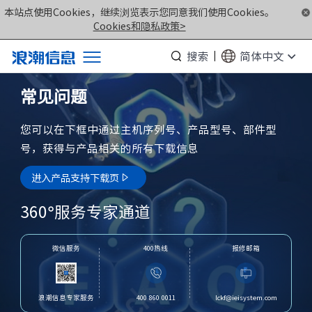
本站点使用Cookies，继续浏览表示您同意我们使用Cookies。
Cookies和隐私政策>
搜索
简体中文
产品
常见问题
解决方案
您可以在下框中通过主机序列号、产品型号、部件型
服务支持
号，获得与产品相关的所有下载信息
如何购买
进入产品支持下载页

合作伙伴
360°服务专家通道
联合创新平台
关于我们
微信服务
400热线
报修邮箱
计算产业洞察
浪潮信息专家服务
400 860 0011
lckf@ieisystem.com