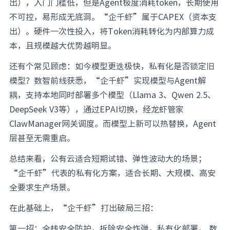
出），入门门槛低，但是Agent极度消耗token，长期使用
不可控，易形成无底洞。“企千虾”属于CAPEX（资本支
出）。硬件一次性投入，将Token消耗转化为内部算力成
本，且规模越大优势越明显。
还有个常见顾虑：如今模型更迭极快，私有化是否锁定旧
模型？数智前线获悉，“企千虾”实现模型与Agent解
耦，支持本地同时部署多个模型（Llama 3、Qwen 2.5、
DeepSeek V3等），通过EPAI切换，经龙虾管家
ClawManager网关调度。而模型上新可以热替换，Agent
层甚至无需重启。
总结来看，公有云适合短期试错、弹性波动大的场景；
“企千虾”代表的私有化方案，适合长期、大规模、高安
全要求生产场景。
在此基础上，“企千虾”打出破局三招：
第一招：全栈安全防护，拆除安全炸弹。私有化部署， 数