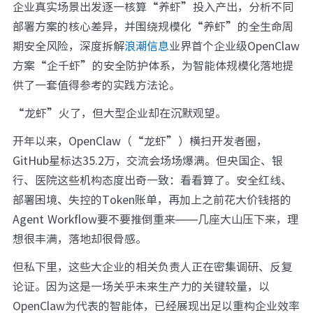
企业真实场景出发逐一核算“养虾”投入产出，分析不同
元脑品牌升级公告
部署方案的核心差异，并围绕规模化“养虾”的全生命周
期安全风险，深度拆解
浪潮信息
业界首个企业级OpenClaw
方案“企千虾”的安全防护体系，为智能体规模化落地提
供了一套值得参考的实践方法论。
“龙虾”火了，但大型企业却在沉默观望。
开年以来，OpenClaw（“龙虾”）横扫开发者圈，
GitHub星标达35.2万，交流会场场爆满。但央国企、银
行、医院这些机构态度出奇一致：看看算了。安全红线、
部署困境、失控的Token账单，再加上之前花大价钱搭的
Agent Workflow要不要推倒重来——几座大山压下来，理
想很丰满，落地却很骨感。
但私下里，这些大企业的相关负责人正在密集调研、反复
论证。因为这是一场关乎未来生产力的关键较量，以
OpenClaw为代表的智能体，已经展现出足以重构企业效率