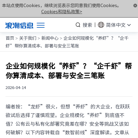
本站点使用Cookies，继续浏览表示您同意我们使用Cookies。
Cookies和隐私政策>
搜索
简体中文
首页
关于我们
新闻中心
企业如何规模化“养虾”？“企千
产品
>
>
>
虾”帮你算清成本、部署与安全三笔账
解决方案
服务支持
企业如何规模化“养虾”？“企千虾”帮
你算清成本、部署与安全三笔账
如何购买
合作伙伴
2026-04-14
联合创新平台
编者按：“龙虾”很火，但想“养虾”的大企业，在跃跃
关于我们
欲试后选择了谨慎观望。企业规模化“养虾”到底值不
值？公有云与私有化部署究竟差在哪？安全等挑战又该如
计算产业洞察
何破解？以下内容转载自“数智前线”深度解读。文章从