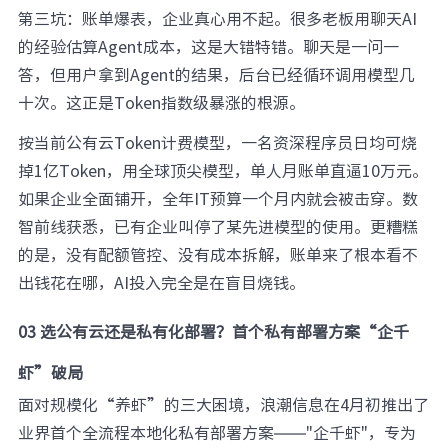
第三坑：账单爆表，企业真心用不起。很多老板用聊天AI
的经验估算Agent成本，这是大错特错。聊天是一问一
答，但用户拿到Agent的结果，后台已经循环调用模型几
十次。这正是Token指数级暴涨的根源。
按当前公有云Token计费模型，一名资深程序员日均可烧
掉1亿Token，用全球顶尖模型，单人月账单直逼10万元。
如果企业全面铺开，全年IT预算一个月内就会被击穿。数
智前线获悉，已有企业叫停了某先进模型的使用。更糟糕
的是，没有配额管控、没有成本拆解，账单来了根本看不
出钱花在哪，AI投入完全是在盲目烧钱。
03 选公有云还是私有化部署？首个私有部署方案“企千
虾”破局
面对规模化“养虾”的三大困境，浪潮信息在4月初推出了
业界首个全流程本地化私有部署方案——"企千虾"，专为