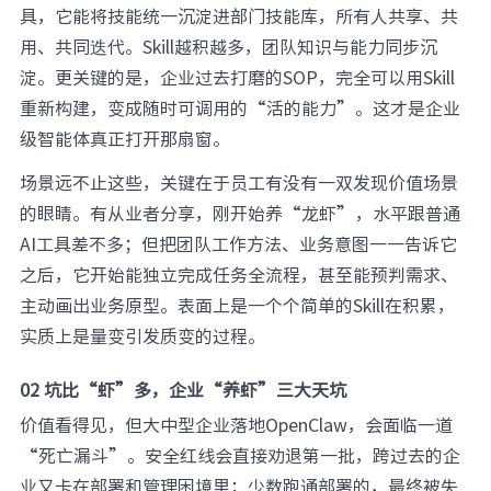
具，它能将技能统一沉淀进部门技能库，所有人共享、共
用、共同迭代。Skill越积越多，团队知识与能力同步沉
淀。更关键的是，企业过去打磨的SOP，完全可以用Skill
重新构建，变成随时可调用的“活的能力”。这才是企业
级智能体真正打开那扇窗。
场景远不止这些，关键在于员工有没有一双发现价值场景
的眼睛。有从业者分享，刚开始养“龙虾”，水平跟普通
AI工具差不多；但把团队工作方法、业务意图一一告诉它
之后，它开始能独立完成任务全流程，甚至能预判需求、
主动画出业务原型。表面上是一个个简单的Skill在积累，
实质上是量变引发质变的过程。
02 坑比“虾”多，企业“养虾”三大天坑
价值看得见，但大中型企业落地OpenClaw，会面临一道
“死亡漏斗”。安全红线会直接劝退第一批，跨过去的企
业又卡在部署和管理困境里；少数跑通部署的，最终被失