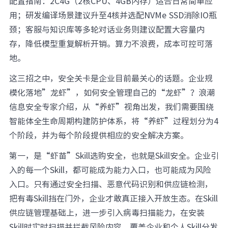
配置指南：2C4G（2核CPU、4GB内存）适合日常简单应
用；研发编译场景建议升至4核并选配NVMe SSD消除IO瓶
颈；客服与知识库等多轮对话业务则建议配置大容量内
存，降低模型重复解析开销。算力不浪费，成本可控可落
地。
这三招之中，安全关卡是企业目前最关心的话题。企业规
模化落地”龙虾”，如何安全管理自己的“龙虾”？浪潮
信息安全专家介绍，从“养虾”视角出发，我们需要围绕
智能体全生命周期构建防护体系，将“养虾”过程划分为4
个阶段，并为每个阶段提供相应的安全解决方案。
第一，是“虾苗”Skill选购安全，也就是Skill安全。企业引
入的每一个Skill，都可能成为能力入口，也可能成为风险
入口。只有通过安全扫描、恶意代码识别和供应链检测，
把有毒Skill挡在门外，企业才敢真正接入开放生态。在Skill
供应链管理基础上，进一步引入病毒扫描能力，在安装
Skill时实时扫描并拦截风险内容，覆盖企业和个人Skill分发