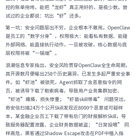
控的账单拖垮。能把“龙虾”真正用好的，是极少数。尝
试过的企业都说：坑比“虾”还多。
第一坑：安全问题层出不穷，企业根本不敢用。OpenClaw
是员工的“数字分身”，权限极大：能看私有数据、能碰
外部网络、能直接执行动作，一旦被攻破，核心数据与底
层权限将被“一锅端”。
浪潮信息专家指出，安全风险贯穿OpenClaw全生命周期，
其开源数月便曝出258个历史漏洞，已发生多起严重安全事
件。如“虾池”被锁死，Agent抓取了含恶意指令的网
页，被诱导下载了勒索病毒，导致用户业务集群加密、
“虾池”瘫痪，损失惨重；“虾苗skill带毒” 问题突出，
奇安信扫描24万个公开Skill发现近8000个恶意或可疑样
本，某金融企业员工下载了带有后门的财报解析Skill，导
致服务器配置泄露、企业财务数据被盗；“日常投喂” 同
样高危，黑客通过Shadow Escape攻击在PDF中植入指