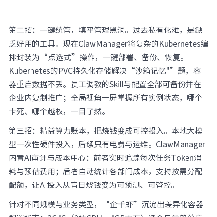
第二招：一键统管，填平管理黑洞。过去私有化难，是缺
乏好用的工具。现在ClawManager将复杂的Kubernetes编
排封装为“点选式”操作，一键部署、备份、恢复。
Kubernetes的PVC持久化存储解决“沙箱记忆"”题，容
器重启数据不丢。员工调教的Skill与配置全部可备份并在
企业内复制推广；全局视角一屏掌握所有实例状态，哪个
卡死、哪个越权，一目了然。
第三招：精益算力账本，把烧钱变成可控投入。本地大模
型一次性硬件投入，后续只有电费与运维。ClawManager
内置AI审计与成本中心：前者实时追踪每次任务Token消
耗与预估费用；后者自动统计各部门成本，支持按需分配
配额，让AI投入从盲目烧钱变为可预测、可管控。
针对不同规模与业务类型，“企千虾”沉淀出差异化容器