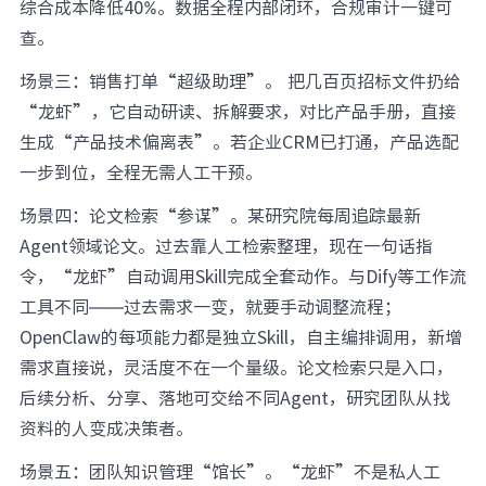
综合成本降低40%。数据全程内部闭环，合规审计一键可
查。
场景三：销售打单“超级助理”。 把几百页招标文件扔给
“龙虾”，它自动研读、拆解要求，对比产品手册，直接
生成“产品技术偏离表”。若企业CRM已打通，产品选配
一步到位，全程无需人工干预。
场景四：论文检索“参谋”。某研究院每周追踪最新
Agent领域论文。过去靠人工检索整理，现在一句话指
令，“龙虾”自动调用Skill完成全套动作。与Dify等工作流
工具不同——过去需求一变，就要手动调整流程；
OpenClaw的每项能力都是独立Skill，自主编排调用，新增
需求直接说，灵活度不在一个量级。论文检索只是入口，
后续分析、分享、落地可交给不同Agent，研究团队从找
资料的人变成决策者。
场景五：团队知识管理“馆长”。“龙虾”不是私人工