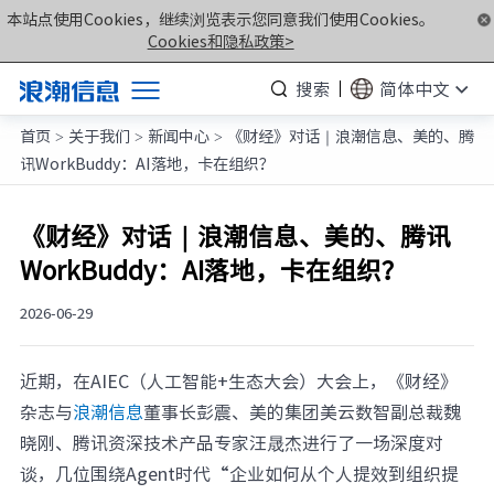
本站点使用Cookies，继续浏览表示您同意我们使用Cookies。
Cookies和隐私政策>
搜索
简体中文
首页
关于我们
新闻中心
《财经》对话｜浪潮信息、美的、腾
产品
>
>
>
讯WorkBuddy：AI落地，卡在组织？
解决方案
服务支持
《财经》对话｜浪潮信息、美的、腾讯
WorkBuddy：AI落地，卡在组织？
如何购买
合作伙伴
2026-06-29
联合创新平台
近期，在AIEC（人工智能+生态大会）大会上，《财经》
关于我们
杂志与
浪潮信息
董事长彭震、美的集团美云数智副总裁魏
晓刚、腾讯资深技术产品专家汪晟杰进行了一场深度对
计算产业洞察
谈，几位围绕Agent时代“企业如何从个人提效到组织提