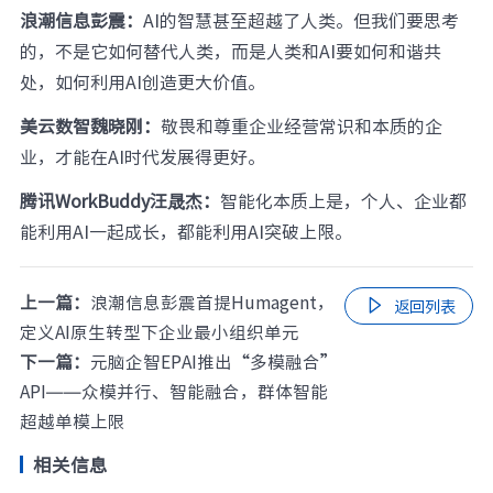
浪潮信息彭震：
AI的智慧甚至超越了人类。但我们要思考
的，不是它如何替代人类，而是人类和AI要如何和谐共
处，如何利用AI创造更大价值。
美云数智魏晓刚：
敬畏和尊重企业经营常识和本质的企
业，才能在AI时代发展得更好。
腾讯WorkBuddy汪晟杰：
智能化本质上是，个人、企业都
能利用AI一起成长，都能利用AI突破上限。
上一篇：
浪潮信息彭震首提Humagent，

返回列表
定义AI原生转型下企业最小组织单元
下一篇：
元脑企智EPAI推出“多模融合”
API——众模并行、智能融合，群体智能
超越单模上限
相关信息