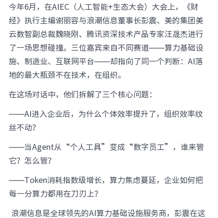
今年6月，在AIEC（人工智能+生态大会）大会上，《财
经》执行主编谢丽容与浪潮信息董事长彭震、美的集团美
云数智副总裁魏晓刚、腾讯资深技术产品专家汪晟杰进行
了一场思想碰撞。三位嘉宾来自不同赛道——算力基础设
施、制造业、互联网平台——却指向了同一个判断：AI落
地的最大瓶颈不在技术，在组织。
在这场对话中，他们拆解了三个核心问题：
——AI进入企业后，为什么个体效率提升了，组织效率纹
丝不动？
——当Agent从“个人工具”变成“数字员工”，谁来管
它？怎么管？
——Token消耗指数级增长，算力焦虑蔓延，企业如何把
每一分算力都用在刀刃上？
浪潮信息是全球领先的AI算力基础设施服务商，彭震在这