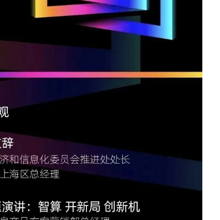
· CN12800
· CN12800-G
· CN9408H
· SC8661SL
汇聚/接入交换机
· CN7610SL-24H8QH
· CN5610EL-48Y8C
· CN9300H-48Y8C
· CN9300-32C
· CN9200-48X6C
· SC7650EL-32D
· SC6650EL-48L8D
· SC6630EL-32C
· SC5630EL
· CN2610EL-48T4X2
· CN2610EA-48T4X
软件
· 智能云引擎ICE
园区网络
交换机
· S12700-G
· S9800
· S9503
· S6820
· S6220E
· S6220
· S5560E
· S5560V2