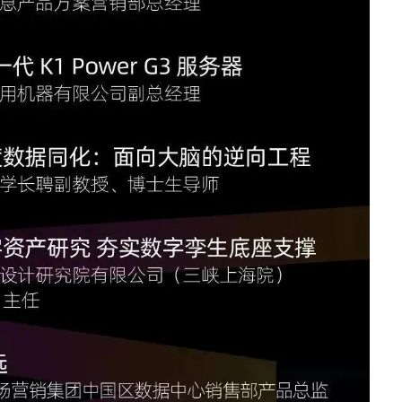
· S5350
· S5100
无线局域网
· IAC系列无线控制器
· IAP620-Q
· IAP621-Q
· IAP621
· IAP622-E
· 智联无线方案接入点
· ICWMP无线云管平台
全光网络
· IOC9108
· IOC9100-16GP4X
· IOP100-4T1GP-(2T)
· IOP100-8T1GP
路由器
· IR12000-E30
· IR12000-E40
· IR12000-H40
· IR12000-H90
软件
· 数字网络引擎DNE
安全及运维