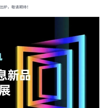
设施
· NF8480M6
· NF3280A6
出炉，敬请期待！
· NF5280A6
· NF5180A6
台
查看全部产品
统
整机柜服务器
· ORS3000S
· ORS6000S
元脉网络
>>
高密度服务器
AIGC网络
· i24G7
· i22G7
交换机
· i48M6
· i24M6
· SC8670EL-128QH（X400）
· SC8670EL-64D（X
· CN9500-64D
· CN7610SL-32QH
软件
· 智能运管平台ICE
· UXOS
数据中心
核心交换机