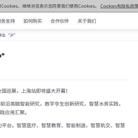
Cookies，继续浏览表示您同意我们使用Cookies。
Cookies和隐私政策
服务支持
如何购买
合作伙伴
关于我们
新鲜出“沪”
元脑®通用服务器
>>
机架&塔式服务器
器
沪”
第七代服务器
服务器
· NF5270G7
· SC5212G7
· NF5170G7
· NF8260G7
器
· NF3180G7
· NF5466G7
”全国巡展，上海站即将盛大开幕！
服务器
· NF8480G7
· TS860G7
· NF5280G7
· NF5180G7
，
前沿类脑智能研究，
数字孪生创新研究，
智慧水务实践，
第六代服务器
实践应用汇聚。
· NF5280R6
· NF5280M6
力平台。
智慧医疗、智慧教育、智能制造，
智慧轨交、智慧
· NF5270M6
· NF5260M6
· NF5466M6
· NF6476V6