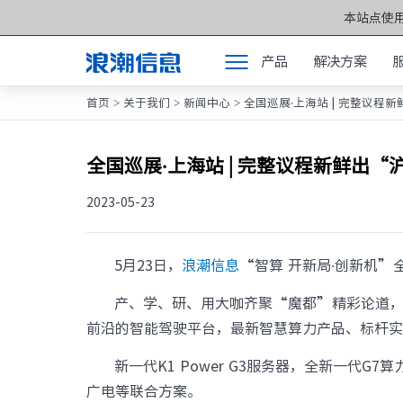
本站点使用
产品
解决方案
首页
关于我们
新闻中心
全国巡展·上海站 | 完整议程
>
>
>
产品
产品中心 >>
解决方案
元脑®通用服务
全国巡展·上海站 | 完整议程新鲜出“
服务支持
元脑®人工智能
2023-05-23
如何购买
元脑®边缘服务
合作伙伴
5月23日，
浪潮信息
“智算 开新局·创新机
元脑®关键计算
联合创新平台
产、学、研、用大咖齐聚“魔都”精彩论道
元脑®存储
前沿的智能驾驶平台，
最新智慧算力产品、标杆
关于我们
元脉网络
新一代K1 Power G3服务器，
全新一代G7算
方案产品
广电等联合方案。
计算产业洞察