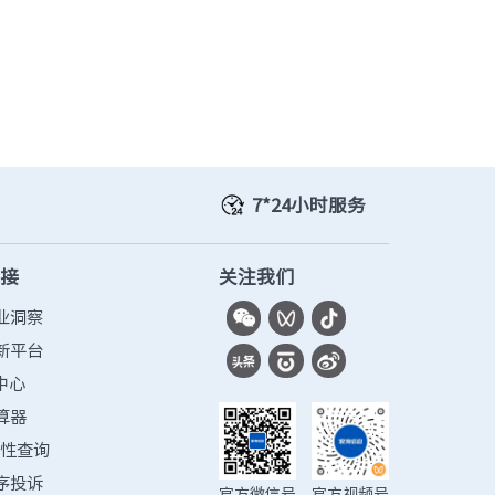
7*24小时服务
链接
关注我们
业洞察
新平台
中心
算器
容性查询
序投诉
官方微信号
官方视频号