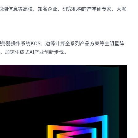
设施
· NF8480M6
· NF3280A6
浪潮信息等高校、知名企业、研究机构的产学研专家、大咖
· NF5280A6
· NF5180A6
台
查看全部产品
统
整机柜服务器
服务器操作系统KOS、边缘计算全系列产品方案等全明星阵
· ORS3000S
· ORS6000S
，加速生成式AI产业创新步伐。
元脉网络
>>
高密度服务器
AIGC网络
· i24G7
· i22G7
交换机
· i48M6
· i24M6
· SC8670EL-128QH（X400）
· SC8670EL-64D（X
· CN9500-64D
· CN7610SL-32QH
软件
· 智能运管平台ICE
· UXOS
数据中心
核心交换机