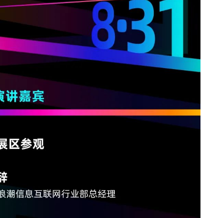
· S5350
· S5100
无线局域网
· IAC系列无线控制器
· IAP620-Q
· IAP621-Q
· IAP621
· IAP622-E
· 智联无线方案接入点
· ICWMP无线云管平台
全光网络
· IOC9108
· IOC9100-16GP4X
· IOP100-4T1GP-(2T)
· IOP100-8T1GP
路由器
· IR12000-E30
· IR12000-E40
· IR12000-H40
· IR12000-H90
软件
· 数字网络引擎DNE
安全及运维