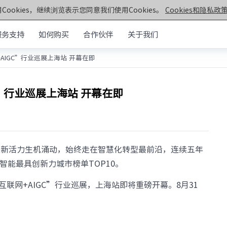
Cookies，继续浏览表示您同意我们使用Cookies。
Cookies和隐私政策
服务支持
如何购买
合作伙伴
关于我们
AIGC”行业巡展上海站 开幕在即
元脑®通用服务器
>>
机架&塔式服务器
器
C”行业巡展上海站 开幕在即
第七代服务器
服务器
· NF5270G7
· SC5212G7
· NF5170G7
· NF8260G7
器
· NF3180G7
· NF5466G7
创新活力生机涌动，
始终走在智慧化转型最前沿，
连续五年
服务器
· NF8480G7
· TS860G7
工智能最具创新力城市榜单TOP10。
· NF5280G7
· NF5180G7
第六代服务器
互联网+AIGC”行业巡展，
上海站即将重磅开幕。
8月31
· NF5280R6
· NF5280M6
· NF5270M6
· NF5260M6
· NF5466M6
· NF6476V6