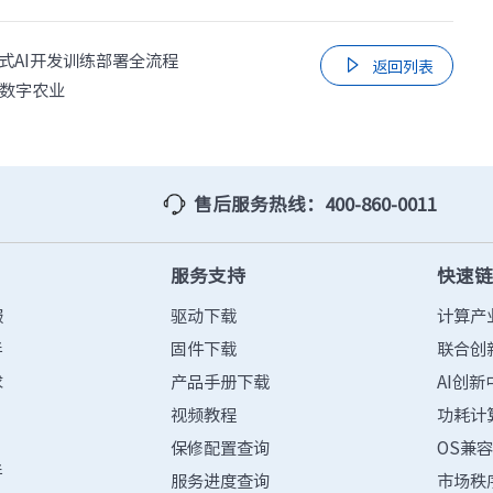
式AI开发训练部署全流程

返回列表
能数字农业
售后服务热线：400-860-0011
服务支持
快速
服
驱动下载
计算产
伴
固件下载
联合创
求
产品手册下载
AI创新
视频教程
功耗计
保修配置查询
OS兼
伴
服务进度查询
市场秩