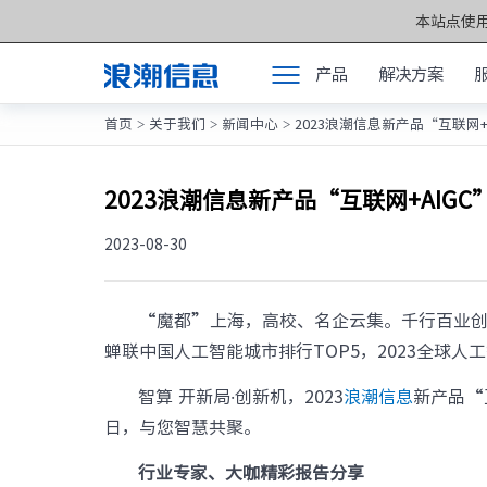
本站点使用
产品
解决方案
首页
关于我们
新闻中心
2023浪潮信息新产品“互联网+
>
>
>
产品
产品中心 >>
解决方案
元脑®通用服务
2023浪潮信息新产品“互联网+AIG
服务支持
元脑®人工智能
2023-08-30
如何购买
元脑®边缘服务
合作伙伴
“魔都”上海，
高校、名企云集。
千行百业
元脑®关键计算
蝉联中国人工智能城市排行TOP5，
2023全球人
联合创新平台
元脑®存储
智算 开新局·创新机，
2023
浪潮信息
新产品“
关于我们
元脉网络
日，与您智慧共聚。
方案产品
行业专家、大咖精彩报告分享
计算产业洞察