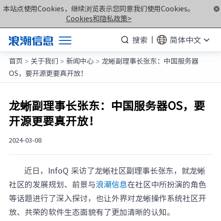
本站点使用Cookies，继续浏览表示您同意我们使用Cookies。
Cookies和隐私政策>
搜索
简体中文
首页
关于我们
新闻中心
龙蜥副理事长张东：中国服务器
产品
>
>
>
OS，要开源更要真开放！
解决方案
服务支持
龙蜥副理事长张东：中国服务器OS，要
开源更要真开放！
如何购买
合作伙伴
2024-03-08
联合创新平台
近日，InfoQ 采访了龙蜥社区副理事长张东，就龙蜥
关于我们
社区的发展规划、前景与
浪潮信息
在社区中所扮演的角色
等话题进行了深入探讨，也让外界对龙蜥操作系统社区开
计算产业洞察
放、共荣的软件生态面貌有了更加清晰的认知。