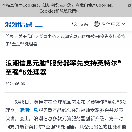
本站点使用Cookies，继续浏览表示您同意我们使用Cookies。
Cookies和隐私政策>
搜索
简体中文
首页
关于我们
新闻中心
浪潮信息元脑®服务器率先支持英特
产品
>
>
>
尔®至强®6处理器
解决方案
服务支持
浪潮信息元脑®服务器率先支持英特尔®
至强®6处理器
如何购买
合作伙伴
2024-06-06
联合创新平台
6月6日，英特尔在全球范围内发布了英特尔®至强®6处
关于我们
理器，
浪潮信息
服务器产品线总经理赵帅受邀参会并发表
演讲。会上，浪潮信息多款元脑服务器创新升级，第一时
计算产业洞察
间支持最新英特尔®至强®6处理器，具备更出色的性能和能