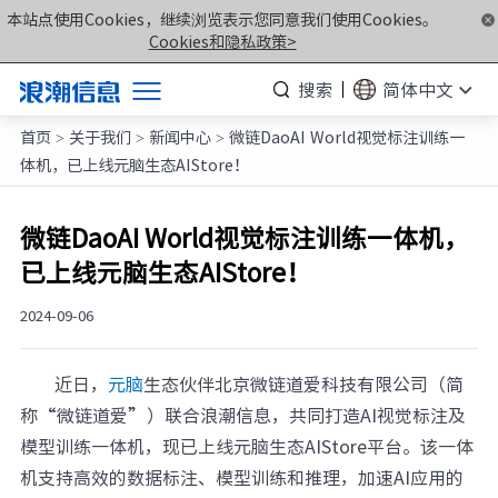
本站点使用Cookies，继续浏览表示您同意我们使用Cookies。
Cookies和隐私政策>
搜索
简体中文
首页
关于我们
新闻中心
微链DaoAI World视觉标注训练一
产品
>
>
>
体机，已上线元脑生态AIStore！
解决方案
服务支持
微链DaoAI World视觉标注训练一体机，
已上线元脑生态AIStore！
如何购买
合作伙伴
2024-09-06
联合创新平台
近日，
元脑
生态伙伴北京微链道爱科技有限公司（简
关于我们
称“微链道爱”）联合浪潮信息，共同打造AI视觉标注及
模型训练一体机，现已上线元脑生态AIStore平台。该一体
计算产业洞察
机支持高效的数据标注、模型训练和推理，加速AI应用的