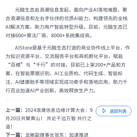
元脑生态由浪潮信息发起，面向产业AI落地难题，聚
合浪潮信息和左右手伙伴的优质AI能力，构建领先的全栈
AI解决方案，助力用户智能转型升级。目前，元脑生态已
对接600+算法厂商、8000+系统集成商。
AIStore是基于元脑生态打造的商业协作线上平台，作
为知识资源平台、交流服务平台和商机孵化平台，赋能
“百模”与“千行”的对接，目前已上架200+产品和方
案，在智能票据识别、AI工业质检、代码生成、智能标
注、AI健康助手等领域实现成功牵手和落地应用，助力千
行百业加速AI产业创新，高效释放生产力。
上一篇：
2024浪潮信息边缘计算大会：9

返回列表
月20日共聚黄山！ 共论千边万智 共行之
道！
下一篇：
龙蜥副理事长张东：加速推进