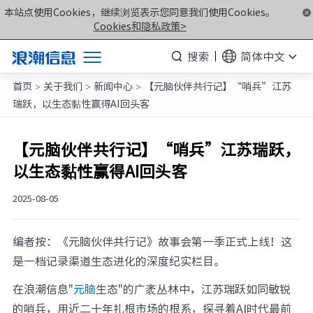
本站点使用Cookies，继续浏览表示您同意我们使用Cookies。
Cookies和隐私政策>
搜索
简体中文
首页
关于我们
新闻中心
【元脑伙伴共行记】“哨兵”江苏
产品
>
>
>
瑞跃，以生态黏性赢得AI回头客
解决方案
服务支持
【元脑伙伴共行记】“哨兵”江苏瑞跃，
以生态黏性赢得AI回头客
如何购买
合作伙伴
2025-08-05
联合创新平台
编者按：《元脑伙伴共行记》故事会第一季正式上线！这
关于我们
是一档记录渠道生态进化的深度纪实栏目。
在浪潮信息"
元脑
生态"的广袤丛林中，江苏瑞跃如同敏锐
计算产业洞察
的哨兵，用近二十年扎根市场的根系，探寻着AI时代最前