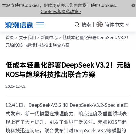
本站点使用Cookies，继续浏览表示您同意我们使用Cookies。
Cookies和隐私政策>
搜索
简体中文
首页
关于我们
新闻中心
低成本轻量化部署DeepSeek V3.2！
产品
>
>
>
元脑KOS与趋境科技推出联合方案
解决方案
服务支持
低成本轻量化部署DeepSeek V3.2！元脑
KOS与趋境科技推出联合方案
如何购买
合作伙伴
2025-12-02
联合创新平台
12月1日，DeepSeek-V3.2 和 DeepSeek-V3.2-Speciale正
关于我们
式发布，新一代模型在推理能力、响应速度及垂直领域表
现上有了大幅提升，引发了业界广泛关注。元脑KOS与趋
计算产业洞察
境科技迅速响应，联合发布针对DeepSeek-V3.2等模型的