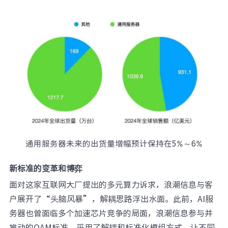
通用服务器未来的出货量增幅预计保持在5%～6%
新标准的变革和博弈
面对这家互联网大厂提出的多元算力诉求，浪潮信息与客
户展开了“头脑风暴”，解耦思路浮出水面。此前，AI服
务器也曾面临多个加速芯片竞争的局面，浪潮信息参与并
推动的OAM标准，采用了解耦和标准化模组方式，让不同