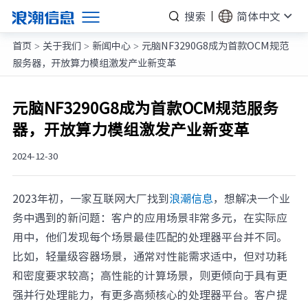
搜索
简体中文
首页
关于我们
新闻中心
元脑NF3290G8成为首款OCM规范
产品
>
>
>
服务器，开放算力模组激发产业新变革
解决方案
服务支持
元脑NF3290G8成为首款OCM规范服务
器，开放算力模组激发产业新变革
如何购买
合作伙伴
2024-12-30
联合创新平台
2023年初，一家互联网大厂找到
浪潮信息
，想解决一个业
关于我们
务中遇到的新问题：客户的应用场景非常多元，在实际应
用中，他们发现每个场景最佳匹配的处理器平台并不同。
计算产业洞察
比如，轻量级容器场景，通常对性能需求适中，但对功耗
和密度要求较高；高性能的计算场景，则更倾向于具有更
元脑品牌升级公告
强并行处理能力，有更多高频核心的处理器平台。客户提