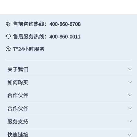
售前咨询热线：400-860-6708
售后服务热线：400-860-0011
7*24小时服务
关于我们
如何购买
合作伙伴
合作伙伴
服务支持
快速链接