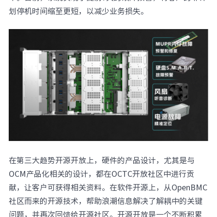
划停机时间缩至更短，以减少业务损失。
在第三大趋势开源开放上，硬件的产品设计，尤其是与
OCM产品化相关的设计，都在OCTC开放社区中进行贡
献，让客户可获得相关资料。在软件开源上，从OpenBMC
社区而来的开源技术，帮助浪潮信息解决了解耦中的关键
问题，并再次回馈给开源社区。开源开放是一个不断积累