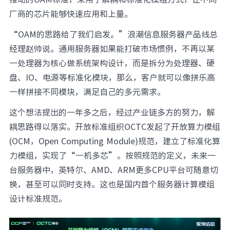
厂商的芯片能够快速应用和上量。
“OAM的思路给了我们启发。”浪潮信息服务器产品线总
经理赵帅说。通用服务器如果能打破市场惯例，不再以某
一处理器为核心做系统架构设计，而是拆分为处理器、硬
盘、IO、电源等标准化模块，那么，客户就可以像拼乐高
一样拼接不同模块，满足自己的多元需求。
这个想法提出的一年多之后，经过产业链多方的努力，解
耦思路得以落实。开放标准组织OCTC发起了开放算力模组
(OCM，Open Computing Module)规范，建立了标准化算
力模组，实现了“一机多芯”。按照规范的定义，未来一
台服务器中，英特尔、AMD、ARM更多CPU平台可随意切
换，甚至可以同时支持。这也是国内首个服务器计算模组
设计标准规范。