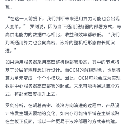
瓦。
“在这一大前提下，我们判断未来通用算力可能也会出现
大变革。” 罗剑说，因为当下通用服务器的部署方式，与
高供电能力的数据中心相比，收益和效率都较低。“我们
判断通用算力也会向高密、液冷的整机柜形态做长期演
进。”
如果通用服务器采用高密整机柜部署形态，其中的节点将
基于分层解耦理念进行设计。而OCM的解耦理念，也是将
算力单元变成一个个小模块。因此，OCM可能会成为实现
数据中心服务器高密部署的起点。未来可能再通过液冷方
式，将部署密度提升上去。
罗剑分析，在朝着高密、液冷方向演进的过程中，产品设
计将发生翻天覆地的变化。如内存可能将平铺在主板或贴
在主板正反面，或以一种更易于液冷部署的方式来构建。