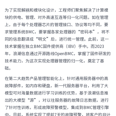
为了实现解耦和模块化设计，工程师们聚焦解决了计算模
块的供电、管理、对外高速互连等归一化问题。如在管理
上，由于每个处理器芯片的管理接口、协议等均不同，要
求管理系统BMC，要掌握各家处理器的“密码本”，将不
同的信息翻译成“明文”后，进行统一管理。此前，这一
技术掌握在独立BMC固件提供商（IBV）手中。而2023
年，浪潮信息通过开源路线OpenBMC，掌握了固件研发的
技术能力，为这次实现处理器管理的归一化，奠定了基
础。
在第二大趋势产品管理智能化上，针对通用服务器中的高
故障部件，如内存和硬盘，新一代服务器平台，利用了大
模型可对海量数据进行学习训练的优势，基于浪潮信息推
出的大模型“源”，对以往服务器的故障日志数据，进行
了针对性训练，形成故障预警模型，集成到BMC管理引擎
中。目前，系统实现了提前7天的故障预警，将客户的非计