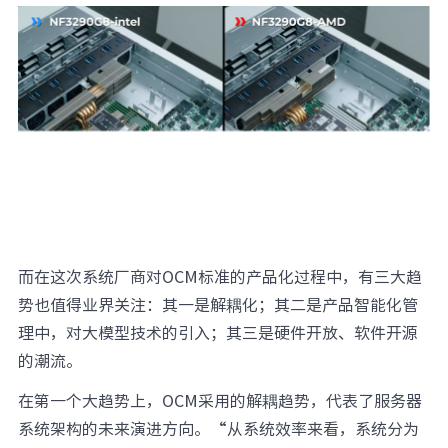
而在这次系统厂商对OCM标准的产品化过程中，有三大趋
势也值得业界关注：其一是解耦化；其二是产品智能化管
理中，对大模型技术的引入；其三是硬件开放、软件开源
的潮流。
在第一个大趋势上，OCM采用的解耦趋势，代表了服务器
系统架构的未来演进方向。“从系统效率来看，系统分为