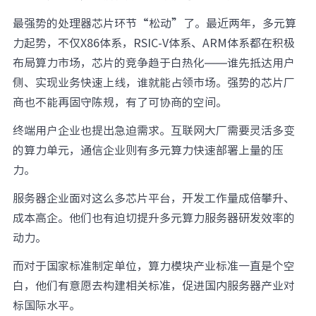
最强势的处理器芯片环节“松动”了。最近两年，多元算
力起势，不仅X86体系，RSIC-V体系、ARM体系都在积极
布局算力市场，芯片的竞争趋于白热化——谁先抵达用户
侧、实现业务快速上线，谁就能占领市场。强势的芯片厂
商也不能再固守陈规，有了可协商的空间。
终端用户企业也提出急迫需求。互联网大厂需要灵活多变
的算力单元，通信企业则有多元算力快速部署上量的压
力。
服务器企业面对这么多芯片平台，开发工作量成倍攀升、
成本高企。他们也有迫切提升多元算力服务器研发效率的
动力。
而对于国家标准制定单位，算力模块产业标准一直是个空
白，他们有意愿去构建相关标准，促进国内服务器产业对
标国际水平。