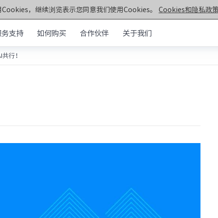
Cookies，继续浏览表示您同意我们使用Cookies。
Cookies和隐私政策
服务支持
如何购买
合作伙伴
关于我们
I共行！
元脑®通用服务器
>>
机架&塔式服务器
器
！
第七代服务器
服务器
· NF5270G7
· SC5212G7
· NF5170G7
· NF8260G7
器
· NF3180G7
· NF5466G7
服务器
· NF8480G7
· TS860G7
· NF5280G7
· NF5180G7
第六代服务器
· NF5280R6
· NF5280M6
· NF5270M6
· NF5260M6
· NF5466M6
· NF6476V6