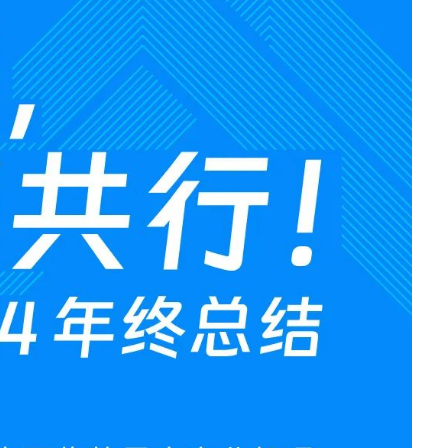
设施
· NF8480M6
· NF3280A6
· NF5280A6
· NF5180A6
台
查看全部产品
统
整机柜服务器
· ORS3000S
· ORS6000S
元脉网络
>>
高密度服务器
AIGC网络
· i24G7
· i22G7
交换机
· i48M6
· i24M6
· SC8670EL-128QH（X400）
· SC8670EL-64D（X
· CN9500-64D
· CN7610SL-32QH
软件
· 智能运管平台ICE
· UXOS
数据中心
核心交换机