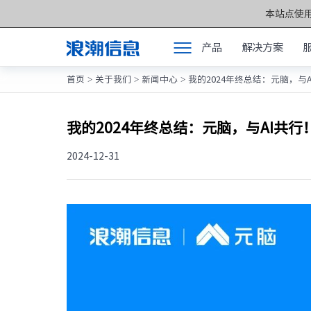
本站点使用
产品
解决方案
首页
关于我们
新闻中心
我的2024年终总结：元脑，与A
>
>
>
产品
产品中心 >>
解决方案
元脑®通用服务
我的2024年终总结：元脑，与AI共行
服务支持
元脑®人工智能
2024-12-31
如何购买
元脑®边缘服务
合作伙伴
元脑®关键计算
联合创新平台
元脑®存储
关于我们
元脉网络
方案产品
计算产业洞察