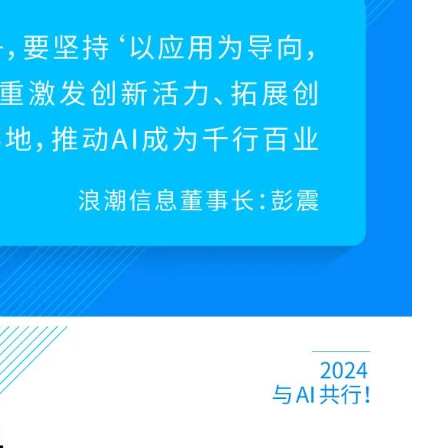
· S5350
· S5100
无线局域网
· IAC系列无线控制器
· IAP620-Q
· IAP621-Q
· IAP621
· IAP622-E
· 智联无线方案接入点
· ICWMP无线云管平台
全光网络
· IOC9108
· IOC9100-16GP4X
· IOP100-4T1GP-(2T)
· IOP100-8T1GP
路由器
· IR12000-E30
· IR12000-E40
· IR12000-H40
· IR12000-H90
软件
· 数字网络引擎DNE
安全及运维